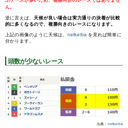
ん。
逆に言えば、
天候が良い場合は実力通りの決着が比較
的に多くなるので、複勝向きのレースになります。
上記の画像のように天候は、
netkeiba
を見れば簡単に
分かります。
頭数が少ないレース
出典：
netkeiba