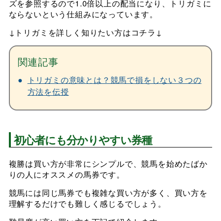
ズを参照するので1.0倍以上の配当になり、トリガミに
ならないという仕組みになっています。
↓トリガミを詳しく知りたい方はコチラ↓
トリガミの意味とは？競馬で損をしない３つの
方法を伝授
初心者にも分かりやすい券種
複勝は買い方が非常にシンプルで、競馬を始めたばか
りの人にオススメの馬券です。
競馬には同じ馬券でも複雑な買い方が多く、買い方を
理解するだけでも難しく感じるでしょう。