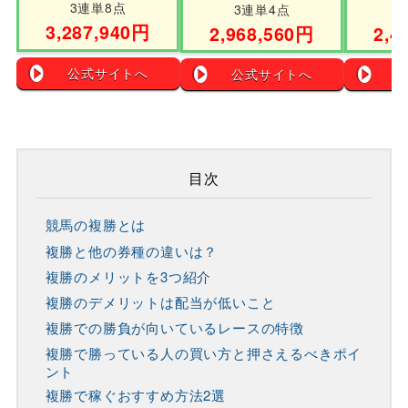
3連単8点
3連単4点
3,287,940円
2,968,560円
2,4
公式サイトへ
公式サイトへ
目次
競馬の複勝とは
複勝と他の券種の違いは？
複勝のメリットを3つ紹介
複勝のデメリットは配当が低いこと
複勝での勝負が向いているレースの特徴
複勝で勝っている人の買い方と押さえるべきポイ
ント
複勝で稼ぐおすすめ方法2選