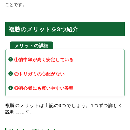
ことです。
複勝のメリットを3つ紹介
メリットの詳細
①的中率が高く安定している
②トリガミの心配がない
③初心者にも買いやすい券種
複勝のメリットは上記の3つでしょう。1つずつ詳しく
説明します。