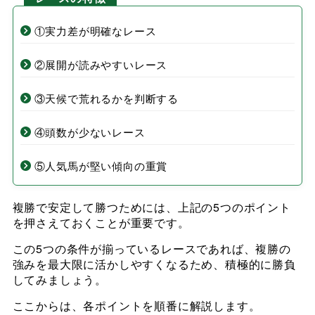
①実力差が明確なレース
②展開が読みやすいレース
③天候で荒れるかを判断する
④頭数が少ないレース
⑤人気馬が堅い傾向の重賞
複勝で安定して勝つためには、上記の5つのポイント
を押さえておくことが重要です。
この5つの条件が揃っているレースであれば、複勝の
強みを最大限に活かしやすくなるため、積極的に勝負
してみましょう。
ここからは、各ポイントを順番に解説します。