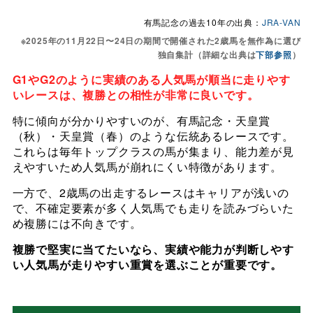
有馬記念の過去10年の出典：
JRA-VAN
※2025年の11月22日〜24日の期間で開催された2歳馬を無作為に選び
独自集計（詳細な出典は
下部参照
）
G1やG2のように実績のある人気馬が順当に走りやす
いレースは、複勝との相性が非常に良いです。
特に傾向が分かりやすいのが、有馬記念・天皇賞
（秋）・天皇賞（春）のような伝統あるレースです。
これらは毎年トップクラスの馬が集まり、能力差が見
えやすいため人気馬が崩れにくい特徴があります。
一方で、2歳馬の出走するレースはキャリアが浅いの
で、不確定要素が多く人気馬でも走りを読みづらいた
め複勝には不向きです。
複勝で堅実に当てたいなら、実績や能力が判断しやす
い人気馬が走りやすい重賞を選ぶことが重要です。