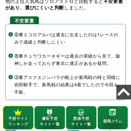
他の上位人気馬はゾロアストロと比較すると
不安要素
があり、選びにくいと判断
しました。
不安要素
⑥番エコロアルバは過去に出走したのは1レースの
みで成績と判断しにくい
⑧番チュウワカーネギーは過去の実績から見て、阪
神しか走っておらず東京に適正があるか疑問。
③番アスクエジンバラの鞍上が新馬戦の時と同様に
岩田騎手で、新馬戦の結果は4着でしたので今回も
不振。
このレースに参加した結果は以下の通りです。
予想サイト
優良予想
悪徳予想
競馬コラム
ランキング
サイト一覧
サイト一覧