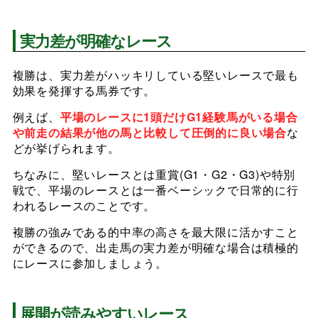
実力差が明確なレース
複勝は、実力差がハッキリしている堅いレースで最も
効果を発揮する馬券です。
例えば、
平場のレースに1頭だけG1経験馬がいる場合
や前走の結果が他の馬と比較して圧倒的に良い場合
な
どが挙げられます。
ちなみに、堅いレースとは重賞(G1・G2・G3)や特別
戦で、平場のレースとは一番ベーシックで日常的に行
われるレースのことです。
複勝の強みである的中率の高さを最大限に活かすこと
ができるので、出走馬の実力差が明確な場合は積極的
にレースに参加しましょう。
展開が読みやすいレース