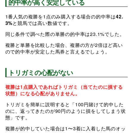
的中率が高く安定している
1番人気の複勝を1点のみ購入する場合の的中率は
42.
3%
と競馬では高い数値です。
同じ条件で調べた際の単勝の的中率は23.1%でした。
複勝と単勝を比較した場合、複勝の方が2倍ほど高い
ので的中率が安定した馬券と言えるでしょう。
トリガミの心配がない
複勝は1点購入であればトリガミ（当てたのに損する
状態）になる心配がありません。
トリガミを簡単に説明すると「100円賭けて的中した
のに、返ってきたのが90円のように損をしてしまう状
態」です。
複勝が的中していた場合は1〜3着に入着した馬のオッ