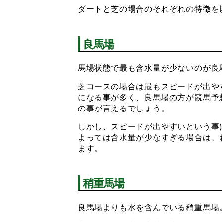
ダートと芝の場合のそれぞれの特徴を
良馬場
馬場状態で最も含水量が少ないのが良
芝コースの場合は最もスピードが出や
になる事が多く、良馬場の方が競馬予
の事が言えるでしょう。
しかし、スピードが出やすいという事
よっては含水量が少なすぎる場合は、
ます。
稍重馬場
良馬場よりも水を含んでいる稍重馬場