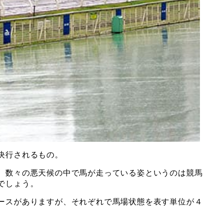
決行されるもの。
、数々の悪天候の中で馬が走っている姿というのは競馬
でしょう。
ースがありますが、それぞれで馬場状態を表す単位が４