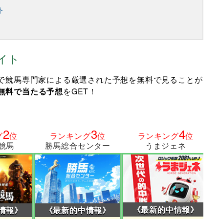
ト
イト
で競馬専門家による厳選された予想を無料で見ることが
無料で当たる予想
をGET！
グ
位
ランキング
位
ランキング
位
競馬
勝馬総合センター
うまジェネ
《最新的中情報》
情報》
《最新的中情報》