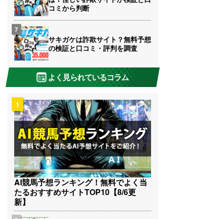
コミから判断
サキガケは詐欺サイト？無料予想
の検証と口コミ・評判を調査
よく見られているコラム
AI競馬予想ランキング！無料でよく当
たるおすすめサイトTOP10【8/6更
新】