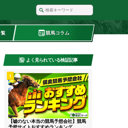
一覧
競馬コラム
よく見られている検証記事
【嘘のない本当の競馬予想会社】競馬
予想サイトおすすめランキング