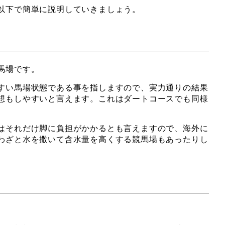
以下で簡単に説明していきましょう。
馬場です。
すい馬場状態である事を指しますので、実力通りの結果
想もしやすいと言えます。これはダートコースでも同様
はそれだけ脚に負担がかかるとも言えますので、海外に
わざと水を撒いて含水量を高くする競馬場もあったりし
。