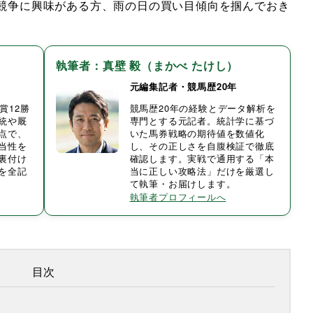
競争に興味がある方、雨の日の買い目傾向を掴んでおき
）
執筆者：真壁 毅（まかべ たけし）
元編集記者・競馬歴20年
賞12勝
競馬歴20年の経験とデータ解析を
統や厩
専門とする元記者。統計学に基づ
点で、
いた馬券戦略の期待値を数値化
当性を
し、その正しさを自腹検証で徹底
裏付け
確認します。実戦で通用する「本
を全記
当に正しい攻略法」だけを厳選し
て執筆・お届けします。
執筆者プロフィールへ
目次