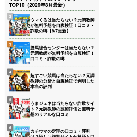
TOP10（2026年8月最新）
ウマくるは当たらない？元調教師
が無料予想を自腹検証！口コミ・
詐欺の噂【8/7更新】
勝馬総合センターは当たらない？
元調教師が無料予想を自腹検証！
口コミ・詐欺の噂
超すごい競馬は当たらない？元調
教師の分析と自腹検証で判明した
本当の評判
うまジェネは当たらない詐欺サイ
ト？元調教師の技術評価と無料予
想のリアルな口コミ
カチウマの定理の口コミ・評判
は？怪しい詐欺サイトか検証と口