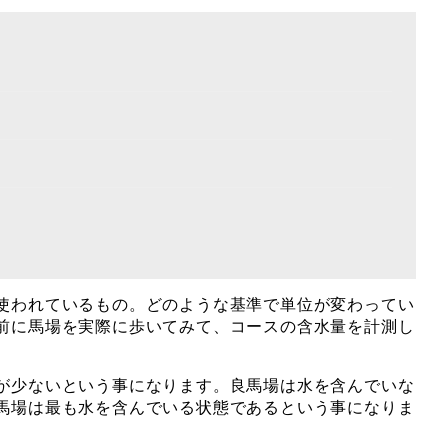
使われているもの。どのような基準で単位が変わってい
前に馬場を実際に歩いてみて、コースの含水量を計測し
が少ないという事になります。良馬場は水を含んでいな
馬場は最も水を含んでいる状態であるという事になりま