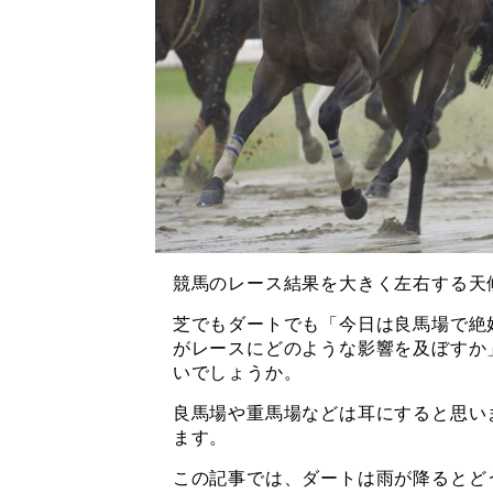
競馬のレース結果を大きく左右する天
芝でもダートでも「今日は良馬場で絶
がレースにどのような影響を及ぼすか
いでしょうか。
良馬場や重馬場などは耳にすると思い
ます。
この記事では、ダートは雨が降るとど