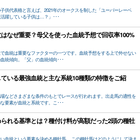
子供代表格と言えば、2021年のオークスを制した「ユーバーレーベ
活躍している子供は…？」･･･
はなぜ重要？母父を使った血統予想で回収率100%
上で血統は重要なファクターの一つです。血統予想をする上で外せない
血統傾向。「父」の血統傾向･･･
ている最強血統と主な系統10種類の特徴をご紹
馬場などさまざまな条件のもとでレースが行われます。出走馬の適性を
な要素が血統と系統です。こ･･･
められる基準とは？種付け料が高額だった2頭の種牡
い血統という要素を決める種牡馬。 この種牡馬はどのようにして決ま