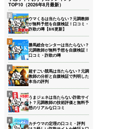
TOP10（2026年8月最新）
ウマくるは当たらない？元調教師
が無料予想を自腹検証！口コミ・
詐欺の噂【8/6更新】
勝馬総合センターは当たらない？
元調教師が無料予想を自腹検証！
口コミ・詐欺の噂
超すごい競馬は当たらない？元調
教師の分析と自腹検証で判明した
本当の評判
うまジェネは当たらない詐欺サイ
ト？元調教師の技術評価と無料予
想のリアルな口コミ
カチウマの定理の口コミ・評判
は？怪しい詐欺サイトか検証と口