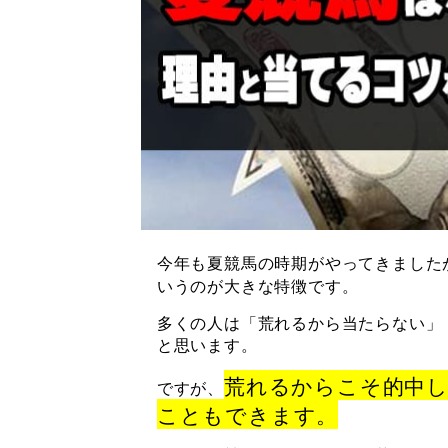
今年も夏競馬の時期がやってきました
いうのが大きな特徴です。
多くの人は「荒れるから当たらない」
と思います。
荒れるからこそ的中
ですが、
こともできます。