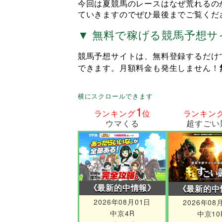
今回は夏競馬のレースはなぜ荒れるの
ていきますのでぜひ最後までご覧くだ
▼ 無料で稼げる競馬予想サ
競馬予想サイトは、無料登録するだけ
できます。月額料金も発生しません！
ランキング
位
ランキン
ウマくる
超すごい
《最新的中情報》
《最新的中
2026年08月01日
2026年08
中京4R
中京10