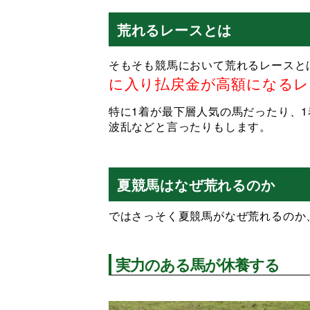
荒れるレースとは
そもそも競馬において荒れるレースと
に入り払戻金が高額になるレ
特に1着が最下層人気の馬だったり、
波乱などと言ったりもします。
夏競馬はなぜ荒れるのか
ではさっそく夏競馬がなぜ荒れるのか
実力のある馬が休養する