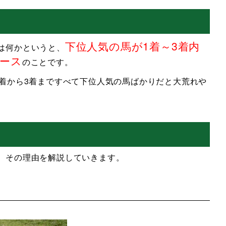
下位人気の馬が1着～3着内
は何かというと、
ース
のことです。
1着から3着まですべて下位人気の馬ばかりだと大荒れや
、その理由を解説していきます。