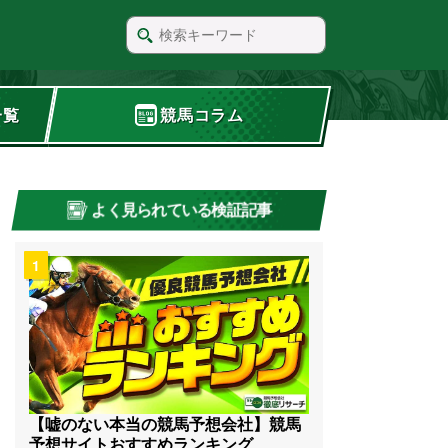
一覧
競馬コラム
よく見られている検証記事
【嘘のない本当の競馬予想会社】競馬
予想サイトおすすめランキング