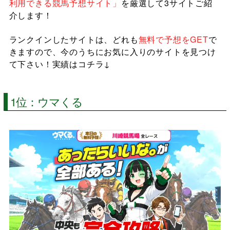
利用できる競馬予想サイト」
を厳選して3サイトご紹
介します！
ランクインしたサイトは、どれも
無料で予想をGET
で
きますので、今のうちにお気に入りのサイトを見つけ
て下さい！実績はコチラ↓
1位：ウマくる