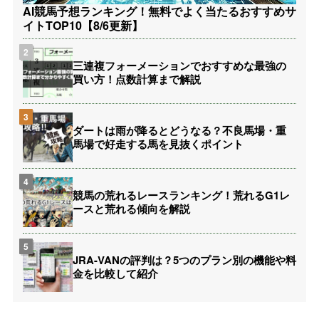
AI競馬予想ランキング！無料でよく当たるおすすめサ
イトTOP10【8/6更新】
三連複フォーメーションでおすすめな最強の
買い方！点数計算まで解説
ダートは雨が降るとどうなる？不良馬場・重
馬場で好走する馬を見抜くポイント
競馬の荒れるレースランキング！荒れるG1レ
ースと荒れる傾向を解説
JRA-VANの評判は？5つのプラン別の機能や料
金を比較して紹介