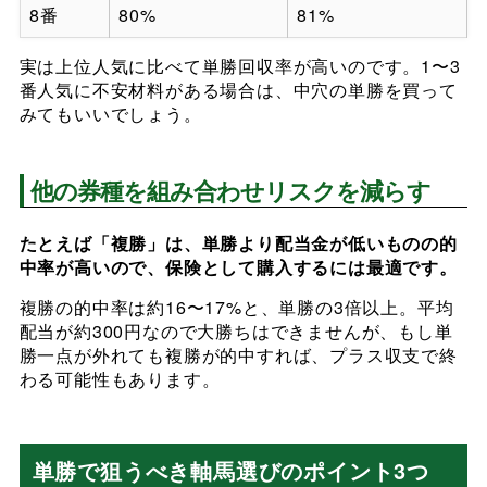
8番
80%
81%
実は上位人気に比べて単勝回収率が高いのです。1〜3
番人気に不安材料がある場合は、中穴の単勝を買って
みてもいいでしょう。
他の券種を組み合わせリスクを減らす
たとえば「複勝」は、単勝より配当金が低いものの的
中率が高いので、保険として購入するには最適です。
複勝の的中率は約16〜17%と、単勝の3倍以上。平均
配当が約300円なので大勝ちはできませんが、もし単
勝一点が外れても複勝が的中すれば、プラス収支で終
わる可能性もあります。
単勝で狙うべき軸馬選びのポイント3つ