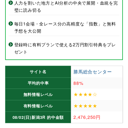
人力を割いた地方とAI分析の中央で展開・血統を完
璧に読み切る
毎日1会場・全レース分の高精度な「指数」と無料
予想を大公開
登録時に有料プランで使える2万円割引特典をプレ
ゼント
勝馬総合センター
サイト名
88%
平均的中率
★★★★☆
無料情報レベル
★★★★★
有料情報レベル
2,476,250円
08/02(日)新潟3R 的中金額