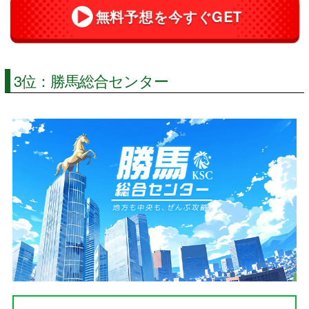
無料予想を今すぐGET
3位：勝馬総合センター