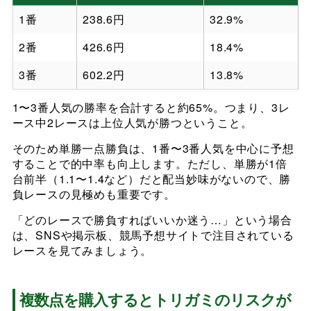
1番
238.6円
32.9%
2番
426.6円
18.4%
3番
602.2円
13.8%
1〜3番人気の勝率を合計すると約65%。つまり、3レ
ース中2レースは上位人気が勝つということ。
そのため単勝一点勝負は、1番〜3番人気を中心に予想
することで的中率も向上します。ただし、単勝が1倍
台前半（1.1〜1.4など）だと配当妙味がないので、勝
負レースの見極めも重要です。
「どのレースで勝負すればいいか迷う…」という場合
は、SNSや掲示板、競馬予想サイトで注目されている
レースを見てみましょう。
複数点を購入するとトリガミのリスクが