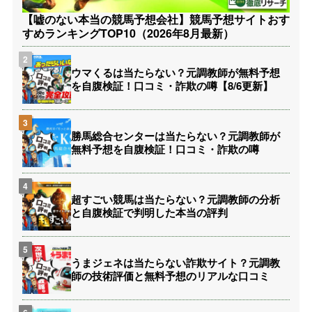
【嘘のない本当の競馬予想会社】競馬予想サイトおす
すめランキングTOP10（2026年8月最新）
ウマくるは当たらない？元調教師が無料予想
を自腹検証！口コミ・詐欺の噂【8/6更新】
勝馬総合センターは当たらない？元調教師が
無料予想を自腹検証！口コミ・詐欺の噂
超すごい競馬は当たらない？元調教師の分析
と自腹検証で判明した本当の評判
うまジェネは当たらない詐欺サイト？元調教
師の技術評価と無料予想のリアルな口コミ