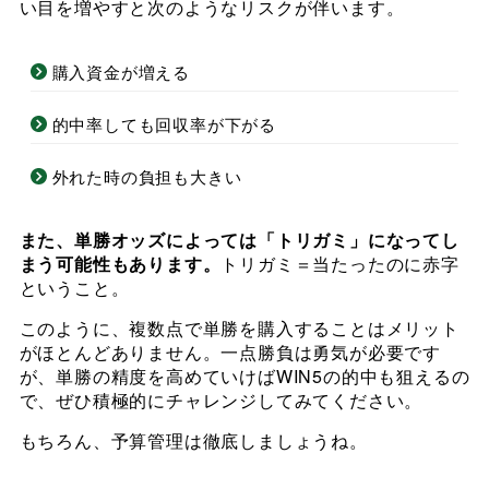
い目を増やすと次のようなリスクが伴います。
購入資金が増える
的中率しても回収率が下がる
外れた時の負担も大きい
また、単勝オッズによっては「トリガミ」になってし
まう可能性もあります。
トリガミ＝当たったのに赤字
ということ。
このように、複数点で単勝を購入することはメリット
がほとんどありません。一点勝負は勇気が必要です
が、単勝の精度を高めていけばWIN5の的中も狙えるの
で、ぜひ積極的にチャレンジしてみてください。
もちろん、予算管理は徹底しましょうね。