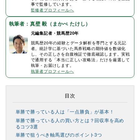
事で監修しています。
監修者プロフィールへ
執筆者：真壁 毅（まかべ たけし）
元編集記者・競馬歴20年
競馬歴20年の経験とデータ解析を専門とする元記
者。統計学に基づいた馬券戦略の期待値を数値化
し、その正しさを自腹検証で徹底確認します。実戦
で通用する「本当に正しい攻略法」だけを厳選して
執筆・お届けします。
執筆者プロフィールへ
目次
単勝で勝っている人は「一点勝負」が基本！
単勝で勝っている人の買い方とは？回収率を高め
るコツ3選
単勝で狙うべき軸馬選びのポイント3つ