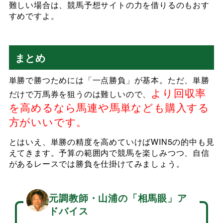
難しい場合は、競馬予想サイトの力を借りるのもおす
すめですよ。
まとめ
単勝で勝つためには「一点勝負」が基本。ただ、単勝
より回収率
だけで万馬券を狙うのは難しいので、
を高めるなら馬連や馬単なども購入する
方がいいです。
とはいえ、単勝の精度を高めていけばWIN5の的中も見
えてきます。予算の範囲内で競馬を楽しみつつ、自信
があるレースでは勝負を仕掛けてみましょう。
元調教師・山浦の「相馬眼」ア
ドバイス