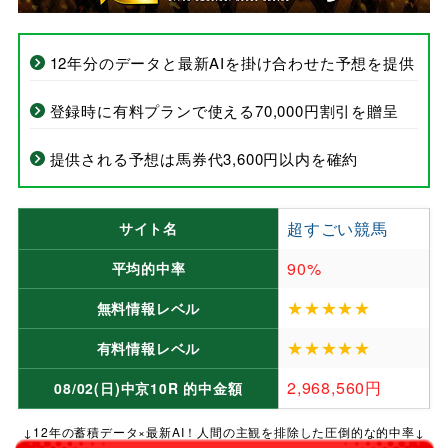
12年分のデータと最新AIを掛け合わせた予想を提供
登録時に有料プランで使える70,000円割引を贈呈
提供される予想は馬券代3,600円以内を確約
超すごい競馬
サイト名
90%
平均的中率
★★★★★
無料情報レベル
★★★★★
有料情報レベル
2,968,560円
08/02(日)中京10R 的中金額
↓12年の蓄積データ×最新AI！人間の主観を排除した圧倒的な的中率↓