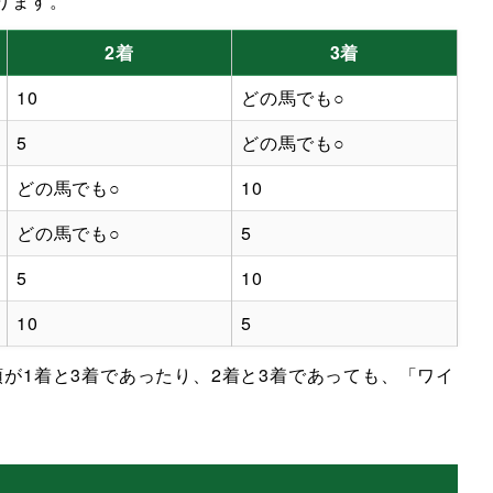
ります。
2着
3着
10
どの馬でも○
5
どの馬でも○
どの馬でも○
10
どの馬でも○
5
5
10
10
5
が1着と3着であったり、2着と3着であっても、「ワイ