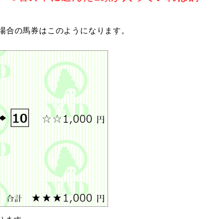
た場合の馬券はこのようになります。