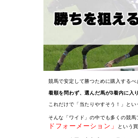
競馬で安定して勝つために購入するべ
着順を問わず、選んだ馬が3着内に入
これだけで「当たりやすそう！」とい
そんな「ワイド」の中でも多くの競馬
ドフォーメーション」
という