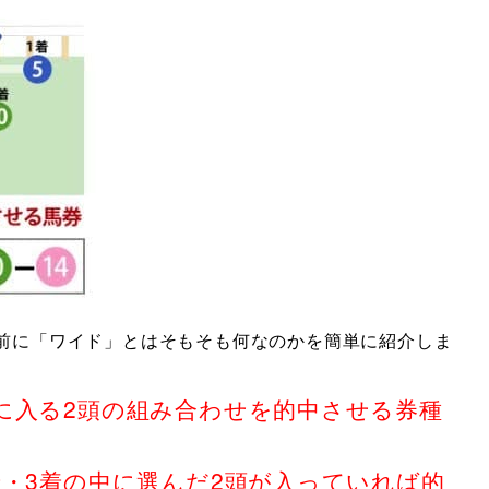
前に「ワイド」とはそもそも何なのかを簡単に紹介しま
に入る2頭の組み合わせを的中させる券種
着・3着の中に選んだ2頭が入っていれば的