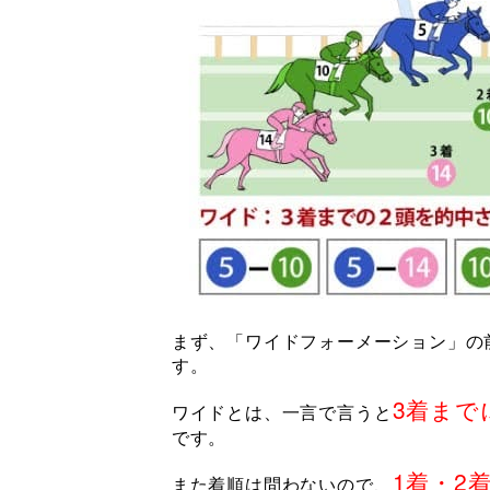
まず、「ワイドフォーメーション」の
す。
3着まで
ワイドとは、一言で言うと
です。
1着・2
また着順は問わないので、