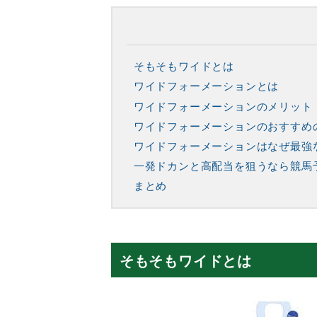
そもそもワイドとは
ワイドフォーメーションとは
ワイドフォーメーションのメリット
ワイドフォーメーションのおすすめ
ワイドフォーメーションはなぜ最強
一発ドカンと高配当を狙うなら競馬
まとめ
そもそもワイドとは