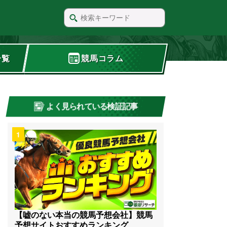
一覧
競馬コラム
よく見られている検証記事
【嘘のない本当の競馬予想会社】競馬
予想サイトおすすめランキング