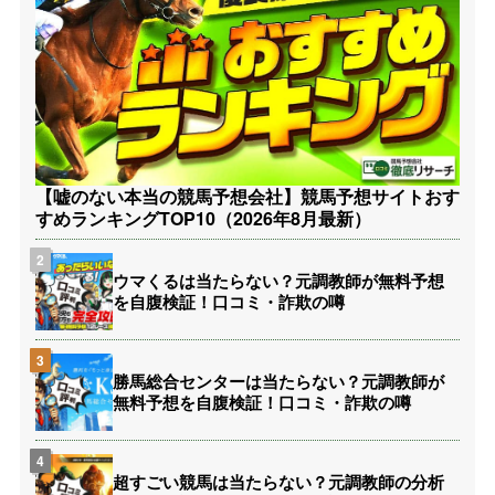
【嘘のない本当の競馬予想会社】競馬予想サイトおす
すめランキングTOP10（2026年8月最新）
ウマくるは当たらない？元調教師が無料予想
を自腹検証！口コミ・詐欺の噂
勝馬総合センターは当たらない？元調教師が
無料予想を自腹検証！口コミ・詐欺の噂
超すごい競馬は当たらない？元調教師の分析