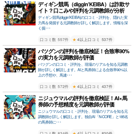
ディギン競馬（diggin’KEIBA）は詐欺サ
イト？口こみや評判を元調教師が分析
ディギン競馬(diggin’KEIBA)の口コミ・評判を、隠れた実
力馬を発掘する元調教師が詳しく解説します。情報を深
く掘･･･
口コミ数 557件
★
4以上口コミ 537件
バツグンの評判を徹底検証！合致率90%
の実力を元調教師が評価
バツグンの口コミ・評判を、現場のリアルを知る元調教
師が詳しく解説します。AIと馬券師による合致率90%以
上の予想や、馬連･･･
口コミ数 572件
★
4以上口コミ 437件
ニジュウマルの評判を徹底検証！AI×馬
券師の予想精度を元調教師が評価
ニジュウマルの口コミ・評判を、現場のリアルを知る元
調教師が詳しく解説します。独自AI「N-CORE」と185名
の馬券師に･･･
口コミ数 834件
★
4以上口コミ 830件