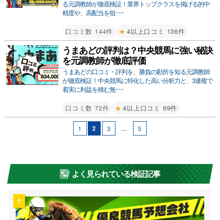
る元調教師が徹底検証！業界トップクラスを掲げる的中
精度や、高配当を狙･･･
口コミ数 144件
★
4以上口コミ 136件
うまあどの評判は？中央競馬に強い秘訣
を元調教師が徹底評価
うまあどの口コミ・評判を、勝負の勘所を知る元調教師
が徹底検証！中央競馬に特化した高い分析力と、3連複で
着実に利益を積む無･･･
口コミ数 72件
★
4以上口コミ 69件
2
…
1
3
5
よく見られている検証記事