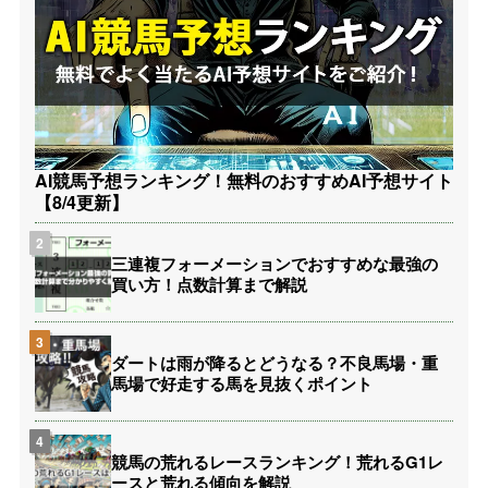
AI競馬予想ランキング！無料のおすすめAI予想サイト
【8/4更新】
三連複フォーメーションでおすすめな最強の
買い方！点数計算まで解説
ダートは雨が降るとどうなる？不良馬場・重
馬場で好走する馬を見抜くポイント
競馬の荒れるレースランキング！荒れるG1レ
ースと荒れる傾向を解説