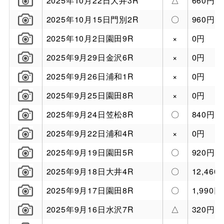
2025年10月22日大井3R
△
660円
2025年10月15日門別2R
〇
960円
2025年10月2日園田9R
×
0円
2025年9月29日金沢6R
×
0円
2025年9月26日浦和1R
×
0円
2025年9月25日園田8R
×
0円
2025年9月24日笠松8R
〇
840円
2025年9月22日浦和4R
×
0円
2025年9月19日園田5R
〇
920円
2025年9月18日大井4R
〇
12,460
2025年9月17日園田8R
〇
1,990円
2025年9月16日水沢7R
△
320円