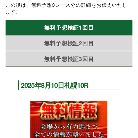
この後は、無料予想3レース分の詳細をお伝えいたし
ます。
無料予想検証1回目
無料予想検証2回目
無料予想検証3回目
2025年8月10日札幌10R