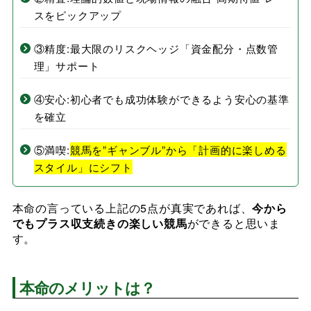
スをピックアップ
③精度:最大限のリスクヘッジ「資金配分・点数管
理」サポート
④安心:初心者でも成功体験ができるよう安心の基準
を確立
⑤満喫:
競馬を”ギャンブル”から「計画的に楽しめる
スタイル」にシフト
本命の言っている上記の5点が真実であれば、
今から
でもプラス収支続きの楽しい競馬
ができると思いま
す。
本命のメリットは？