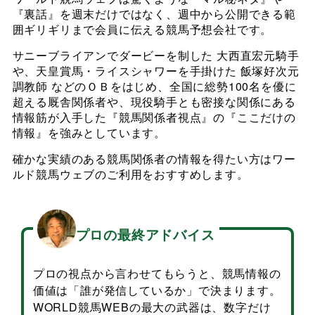
『裏話』を週末だけではなく、週中から公開できる範
囲ギリギリまで会員に伝える競馬予想会社です。
サニーブライアンでダービーを制した 大西直宏元騎手
や、天皇賞馬・ライスシャワーを手掛けた 飯塚好次元
調教師 などのＯＢをはじめ、全国に総勢100名を優に
超える厩舎関係者や、現役騎手とも密接な関係にある
情報筋が入手した『競馬関係者視点』の『ここだけの
情報』を強みとしています。
確かな実績のある競馬関係者の情報を得たい方はワー
ルド競馬ウェブのご利用をおすすめします。
プロの最終アドバイス
プロの視点から言わせてもらうと、競馬情報の
価値は「誰が発信しているか」で決まります。
WORLD競馬WEBの最大の武器は、数字だけ