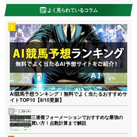
よく見られているコラム
AI競馬予想ランキング！無料でよく当たるおすすめサ
イトTOP10【8/10更新】
三連複フォーメーションでおすすめな最強の
買い方！点数計算まで解説