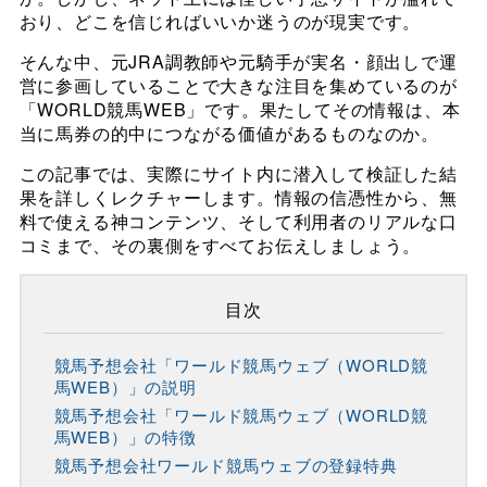
おり、どこを信じればいいか迷うのが現実です。
そんな中、元JRA調教師や元騎手が実名・顔出しで運
営に参画していることで大きな注目を集めているのが
「WORLD競馬WEB」です。果たしてその情報は、本
当に馬券の的中につながる価値があるものなのか。
この記事では、実際にサイト内に潜入して検証した結
果を詳しくレクチャーします。情報の信憑性から、無
料で使える神コンテンツ、そして利用者のリアルな口
コミまで、その裏側をすべてお伝えしましょう。
目次
競馬予想会社「ワールド競馬ウェブ（WORLD競
馬WEB）」の説明
競馬予想会社「ワールド競馬ウェブ（WORLD競
馬WEB）」の特徴
競馬予想会社ワールド競馬ウェブの登録特典