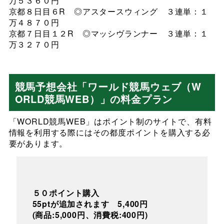
万５３６０円
京都８日目６R ◎アスタースウィング ３連単：１
万４８７０円
京都７日目１２R ◎マッシヴランナー ３連単：１
万３２７０円
競馬予想会社「ワールド競馬ウェブ（W
ORLD競馬WEB）」の料金プラン
「WORLD競馬WEB」はポイント制のサイトで、有料
情報を利用する際にはその都度ポイントを購入する必
要があります。
５０ポイント購入
55ptが追加されます 5,400円
(商品:5,000円、消費税:400円)