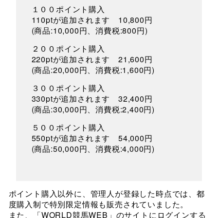
１００ポイント購入
110ptが追加されます 10,800円
(商品:10,000円、消費税:800円)
２００ポイント購入
220ptが追加されます 21,600円
(商品:20,000円、消費税:1,600円)
３００ポイント購入
330ptが追加されます 32,400円
(商品:30,000円、消費税:2,400円)
５００ポイント購入
550ptが追加されます 54,000円
(商品:50,000円、消費税:4,000円)
ポイント購入以外に、管理人が登録した時点では、都
度購入制で特別限定情報も販売されていました。
また、「WORLD競馬WEB」のサイトにログインする