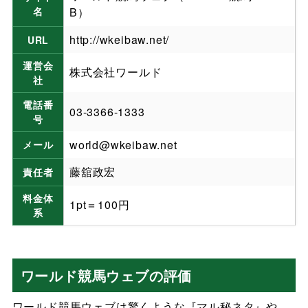
名
B）
http://wkeibaw.net/
URL
運営会
株式会社ワールド
社
電話番
03-3366-1333
号
world@wkeibaw.net
メール
藤舘政宏
責任者
料金体
1pt＝100円
系
ワールド競馬ウェブの評価
ワールド競馬ウェブは驚くような『マル秘ネタ』や