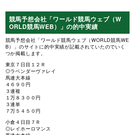
競馬予想会社「ワールド競馬ウェブ（W
ORLD競馬WEB）」の的中実績
競馬予想会社「ワールド競馬ウェブ（WORLD競馬WE
B）」のサイトに的中実績が記載されていたのでいく
つか掲載します。
東京７日目１２Ｒ
◎ラベンダーヴァレイ
馬連大本線
４６９０円
３連複
１万８３００円
３連単
７万５４５０円
小倉４日目７Ｒ
◎レイホーロマンス