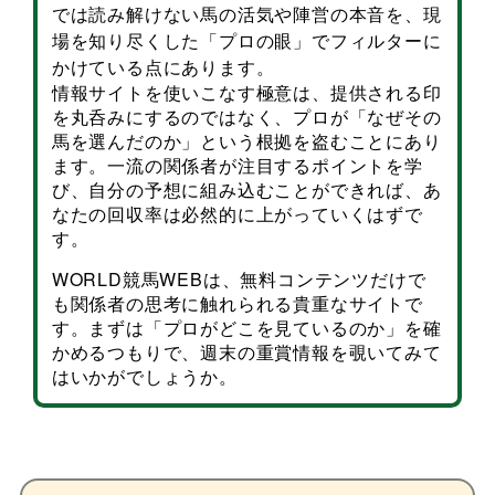
では読み解けない馬の活気や陣営の本音を、現
場を知り尽くした「プロの眼」でフィルターに
かけている点にあります。
情報サイトを使いこなす極意は、提供される印
を丸呑みにするのではなく、プロが「なぜその
馬を選んだのか」という根拠を盗むことにあり
ます。一流の関係者が注目するポイントを学
び、自分の予想に組み込むことができれば、あ
なたの回収率は必然的に上がっていくはずで
す。
WORLD競馬WEBは、無料コンテンツだけで
も関係者の思考に触れられる貴重なサイトで
す。まずは「プロがどこを見ているのか」を確
かめるつもりで、週末の重賞情報を覗いてみて
はいかがでしょうか。