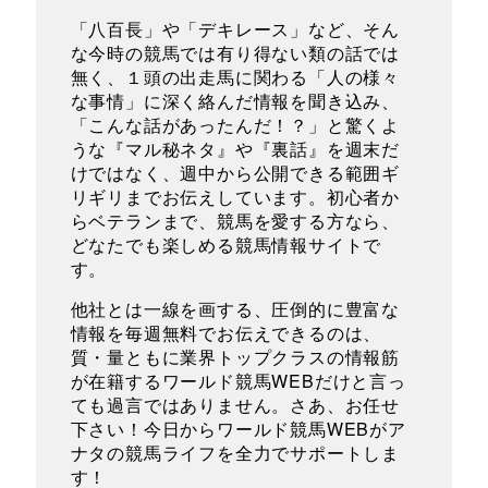
「八百長」や「デキレース」など、そん
な今時の競馬では有り得ない類の話では
無く、１頭の出走馬に関わる「人の様々
な事情」に深く絡んだ情報を聞き込み、
「こんな話があったんだ！？」と驚くよ
うな『マル秘ネタ』や『裏話』を週末だ
けではなく、週中から公開できる範囲ギ
リギリまでお伝えしています。初心者か
らベテランまで、競馬を愛する方なら、
どなたでも楽しめる競馬情報サイトで
す。
他社とは一線を画する、圧倒的に豊富な
情報を毎週無料でお伝えできるのは、
質・量ともに業界トップクラスの情報筋
が在籍するワールド競馬WEBだけと言っ
ても過言ではありません。さあ、お任せ
下さい！今日からワールド競馬WEBがア
ナタの競馬ライフを全力でサポートしま
す！