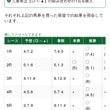
三連単は【◎-○-▲】の組み合わせの1点を購入
それぞれ上記の馬券を買った前提での結果を照会して
います。
レース
予想 (◎.○.▲)
着順
単勝
複勝
〇
〇
1R
4.7.2
7.4.5
×
(7.4)
(4-
〇
〇
〇
2R
5.1.6
5.1.3
(5)
(5.1)
(1-
〇
3R
4.11.8
8.12.9
×
×
(8)
〇
4R
4.5.6
5.7.4
×
×
(4.5)
〇
5R
2.7.9
9.11.4
×
×
(9)