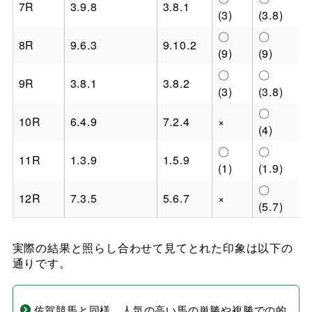
7R
3.9.8
3.8.1
(3)
(3.8)
〇
〇
8R
9.6.3
9.10.2
(9)
(9)
〇
〇
9R
3.8.1
3.8.2
(3)
(3.8)
〇
10R
6.4.9
7.2.4
×
(4)
〇
〇
11R
1.3.9
1.5.9
(1)
(1.9)
〇
12R
7.3.5
5.6.7
×
(5.7)
実際の結果と照らし合わせて見てとれた印象は以下の
通りです。
佐賀競馬と同様、人気の高い馬の単勝や複勝での的