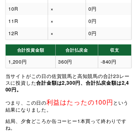
10R
×
0円
11R
×
0円
12R
×
0円
合計投資金額
合計払戻金
収支
1,200円
360円
-840円
当サイトがこの日の佐賀競馬と高知競馬の合計23レー
スに投資した
合計金額は2,300円、合計払戻金額は2,4
00円。
利益はたったの100円
つまり、この日の
という
結果になりました。
結局、夕食どころか缶コーヒー1本買って終わりです
ね。