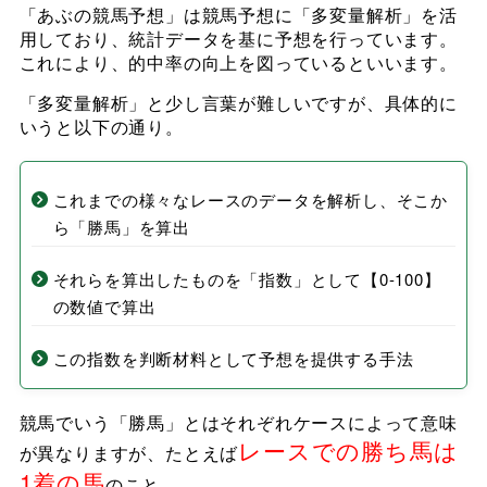
「あぶの競馬予想」は競馬予想に「多変量解析」を活
用しており、統計データを基に予想を行っています。
これにより、的中率の向上を図っているといいます。
「多変量解析」と少し言葉が難しいですが、具体的に
いうと以下の通り。
これまでの様々なレースのデータを解析し、そこか
ら「勝馬」を算出
それらを算出したものを「指数」として【0-100】
の数値で算出
この指数を判断材料として予想を提供する手法
競馬でいう「勝馬」とはそれぞれケースによって意味
レースでの勝ち馬は
が異なりますが、たとえば
1着の馬
のこと。