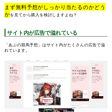
まず無料予想がしっかり当たるのかどう
か
を見てから購入を検討しますよね？
サイト内が広告で溢れている
「あぶの競馬予想」はサイト内がたくさんの広告で溢
れています。