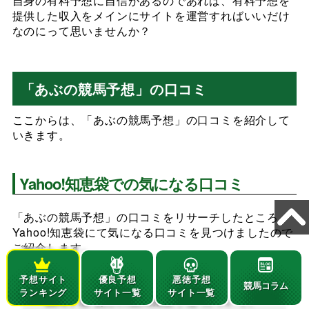
自身の有料予想に自信があるのであれば、有料予想を
提供した収入をメインにサイトを運営すればいいだけ
なのにって思いませんか？
「あぶの競馬予想」の口コミ
ここからは、「あぶの競馬予想」の口コミを紹介して
いきます。
Yahoo!知恵袋での気になる口コミ
「あぶの競馬予想」の口コミをリサーチしたところ、
Yahoo!知恵袋にて気になる口コミを見つけましたので
ご紹介します。
予想サイト
優良予想
悪徳予想
競馬コラム
ランキング
サイト一覧
サイト一覧
競馬予想 あぶの競馬指数予想 について。