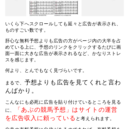
いくら下へスクロールしても延々と広告が表示され、
ものすごい数です。
肝心な無料予想よりも広告の方がページ内の大半を占
めている上に、予想のリンクをクリックするたびに画
面一面に大きな広告が表示されるなど、かなりストレ
スを感じます。
何より、とんでもなく見づらいです。
予想よりも広告を見てくれと言わ
まるで、
んばかり。
こんなにも必死に広告を貼り付けているところを見る
「あぶの競馬予想」はサイトの運営
に、
を広告収入に頼っている
と考えられます。