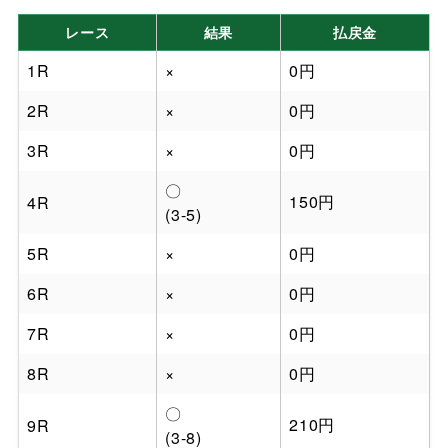
レース
結果
払戻金
1R
×
0円
2R
×
0円
3R
×
0円
〇
150円
4R
(3-5)
5R
×
0円
6R
×
0円
7R
×
0円
8R
×
0円
〇
210円
9R
(3-8)