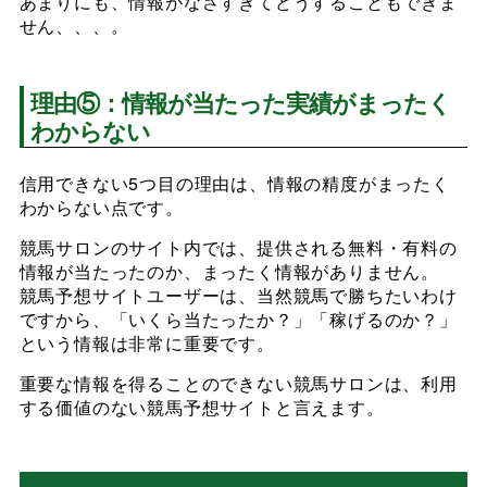
あまりにも、情報がなさすぎてどうすることもできま
せん、、、。
理由⑤：情報が当たった実績がまったく
わからない
信用できない5つ目の理由は、情報の精度がまったく
わからない点です。
競馬サロンのサイト内では、提供される無料・有料の
情報が当たったのか、まったく情報がありません。
競馬予想サイトユーザーは、当然競馬で勝ちたいわけ
ですから、「いくら当たったか？」「稼げるのか？」
という情報は非常に重要です。
重要な情報を得ることのできない競馬サロンは、利用
する価値のない競馬予想サイトと言えます。