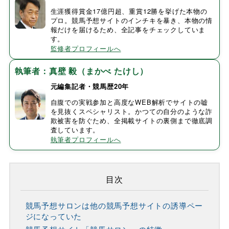
生涯獲得賞金17億円超、重賞12勝を挙げた本物の
プロ。競馬予想サイトのインチキを暴き、本物の情
報だけを届けるため、全記事をチェックしていま
す。
監修者プロフィールへ
執筆者：真壁 毅（まかべ たけし）
元編集記者・競馬歴20年
自腹での実戦参加と高度なWEB解析でサイトの嘘
を見抜くスペシャリスト。かつての自分のような詐
欺被害を防ぐため、全掲載サイトの裏側まで徹底調
査しています。
執筆者プロフィールへ
目次
競馬予想サロンは他の競馬予想サイトの誘導ペー
ジになっていた