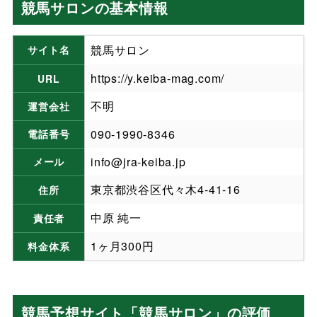
競馬サロンの基本情報
競馬サロン
サイト名
https://y.keiba-mag.com/
URL
不明
運営会社
090-1990-8346
電話番号
info@jra-keiba.jp
メール
東京都渋谷区代々木4-41-16
住所
中原 純一
責任者
1ヶ月300円
料金体系
競馬予想サイト「競馬サロン」の評価