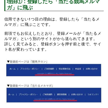
理由①：登録したら「当たる競馬メルマ
ガ」に飛ぶ
信用できない1つ目の理由は、登録したら「当たるメ
ルマガ」に飛ぶことです。
前項でもお伝えしたとおり、登録メールが「当たるメ
ルマガ」という別のサイトがから送られてきます。
詳しく見てみると、登録ボタンを押す前と後で、サイ
ト名が変わっています。