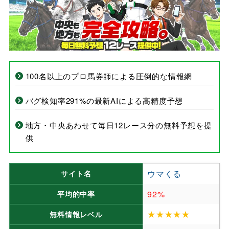
100名以上のプロ馬券師による圧倒的な情報網
バグ検知率291%の最新AIによる高精度予想
地方・中央あわせて毎日12レース分の無料予想を提
供
ウマくる
サイト名
92%
平均的中率
★★★★★
無料情報レベル