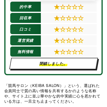
★☆☆☆☆
的中率
★☆☆☆☆
回収率
★☆☆☆☆
口コミ
★☆☆☆☆
運営実績
★☆☆☆☆
無料情報
閉鎖しました。
「競馬サロン（KEIBA SALON）」という、選ばれた
会員同士で質の高い情報を共有するかのような名称
や、サイト上に並ぶ華やかな的中実績に心を惹かれて
いる方は、一旦立ち止まってください。