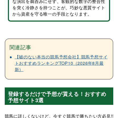
な演出を鵜呑みにせず、客観的な数字の整合性
を突く冷静さを持つことが、巧妙な悪質サイト
から資産を守る唯一の手段となります。
【嘘のない本当の競馬予想会社】競馬予想サイ
トおすすめランキングTOP10（2026年8月最
新）
登録するだけで予想が貰える！おすすめ
予想サイト3選
競馬に詳しくないけど、今すぐ競馬で勝ちたい方必見!!