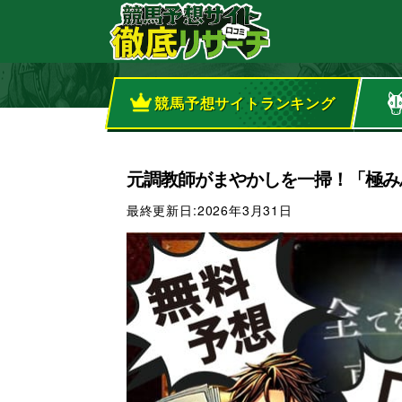
競馬予想サイトランキング
元調教師がまやかしを一掃！「極み
最終更新日:
2026年3月31日