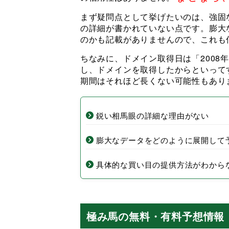
まず疑問点として挙げたいのは、強固
の詳細が書かれていない点です。膨大
のかも記載がありませんので、これも
ちなみに、ドメイン取得日は「2008
し、ドメインを取得したからといって
期間はそれほど長くない可能性もあり
鋭い相馬眼の詳細な理由がない
膨大なデータをどのように展開して
具体的な買い目の提供方法がわから
極み馬の無料・有料予想情報