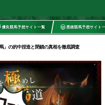
優良競馬予想サイト一覧
悪徳競馬予想サイト
馬」の的中捏造と閉鎖の真相を徹底調査