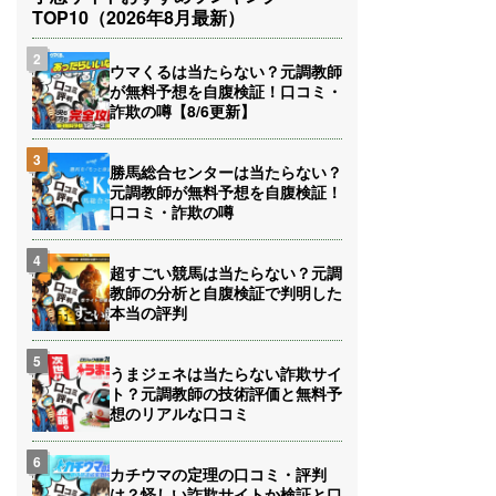
TOP10（2026年8月最新）
ウマくるは当たらない？元調教師
が無料予想を自腹検証！口コミ・
詐欺の噂【8/6更新】
勝馬総合センターは当たらない？
元調教師が無料予想を自腹検証！
口コミ・詐欺の噂
超すごい競馬は当たらない？元調
教師の分析と自腹検証で判明した
本当の評判
うまジェネは当たらない詐欺サイ
ト？元調教師の技術評価と無料予
想のリアルな口コミ
カチウマの定理の口コミ・評判
は？怪しい詐欺サイトか検証と口