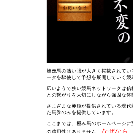
競走馬の熱い眼が大きく掲載されてい
ータを駆使して予想を展開していく競
広いようで狭い競馬ネットワークは信
との繋がりを大切にしながら強固な体
さまざまな券種が提供されている現代
た馬券のみを提供しています。
ここまでは、極み馬のホームページに
なぜなら
の信用性はありません。