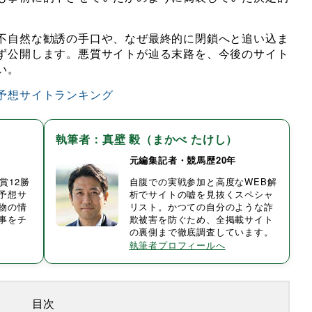
不自然な勧誘の手口や、なぜ最終的に閉鎖へと追い込ま
ず公開します。悪質サイトが辿る末路を、今後のサイト
い。
予想サイトランキング
）
執筆者：真壁 毅（まかべ たけし）
元編集記者・競馬歴20年
賞12勝
自腹での実戦参加と高度なWEB解
予想サ
析でサイトの嘘を見抜くスペシャ
物の情
リスト。かつての自分のような詐
事をチ
欺被害を防ぐため、全掲載サイト
の裏側まで徹底調査しています。
執筆者プロフィールへ
目次