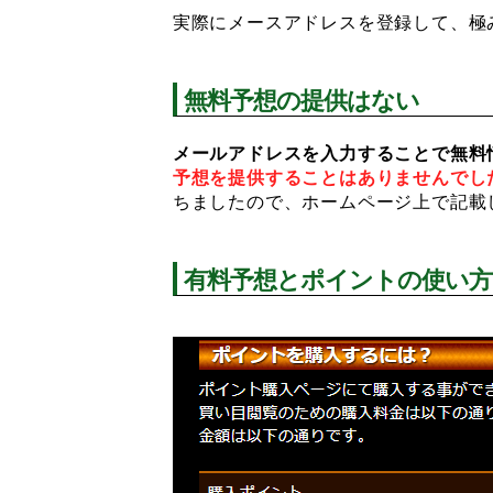
実際にメースアドレスを登録して、極
無料予想の提供はない
メールアドレスを入力することで無料
予想を提供することはありませんでし
ちましたので、ホームページ上で記載
有料予想とポイントの使い方