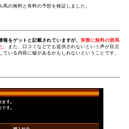
み馬の無料と有料の予想を検証しました。
情報をゲットと記載されていますが、
実際に無料の競馬
た
。また、口コミなどでも提供されないという声が目立
している内容に嘘があるかもしれないということです。