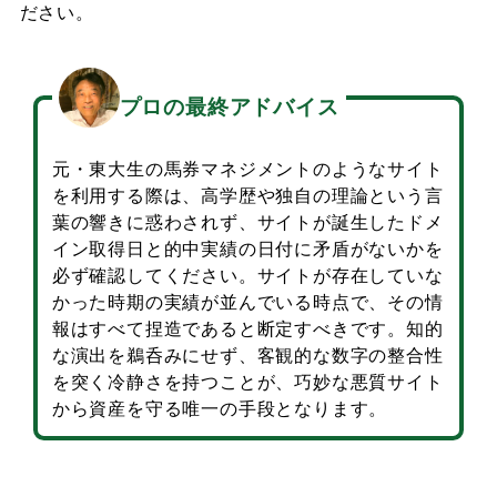
ださい。
プロの最終アドバイス
元・東大生の馬券マネジメントのようなサイト
を利用する際は、高学歴や独自の理論という言
葉の響きに惑わされず、サイトが誕生したドメ
イン取得日と的中実績の日付に矛盾がないかを
必ず確認してください。サイトが存在していな
かった時期の実績が並んでいる時点で、その情
報はすべて捏造であると断定すべきです。知的
な演出を鵜呑みにせず、客観的な数字の整合性
を突く冷静さを持つことが、巧妙な悪質サイト
から資産を守る唯一の手段となります。