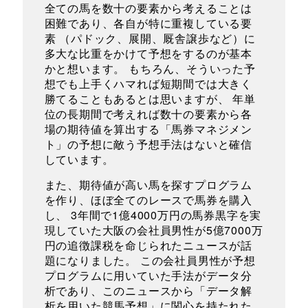
全ての馬を数十の要素から考えることは
困難であり、各自が特に重複している要
素 （パドック、展開、厩舎譲歩など）に
多大な比重をかけて予想をするのが基本
かと想います。 もちろん、そういった予
想でも上手くハマれば短期間では大きく
勝てることもあるとは思いますが、 年単
位の長期間で考えれば数十の要素から各
場の期待値を算出する「馬券マネジメン
ト」の予想に敵う予想手法はないと確信
しています。
また、期待値が高い馬を探すプログラム
を作り、ほぼ全てのレースで馬券を購入
し、 3年間で1億4000万円の馬券黒字を実
現していた大阪の会社員男性が5億7000万
円の追徴課税を命じられたニュースが話
題になりました。 この会社員男性が予想
プログラムに用いていた手法がデータ分
析であり、このニュースから「データ解
析を用いた競馬予想」に関心を持たれた