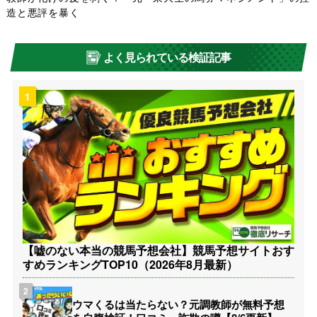
造と悪評を暴く
よく見られている検証記事
【嘘のない本当の競馬予想会社】競馬予想サイトおす
すめランキングTOP10（2026年8月最新）
ウマくるは当たらない？元調教師が無料予想