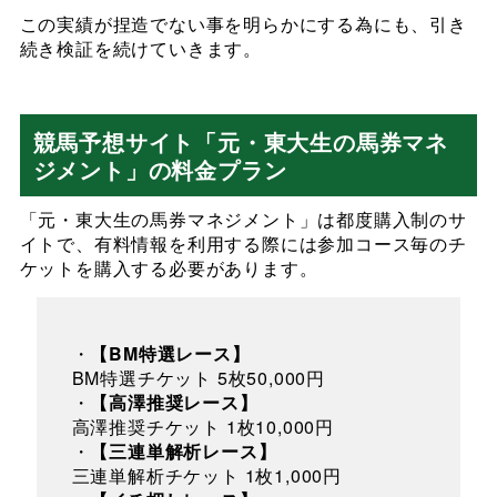
この実績が捏造でない事を明らかにする為にも、引き
続き検証を続けていきます。
競馬予想サイト「元・東大生の馬券マネ
ジメント」の料金プラン
「元・東大生の馬券マネジメント」は都度購入制のサ
イトで、有料情報を利用する際には参加コース毎のチ
ケットを購入する必要があります。
・
【BM特選レース】
BM特選チケット 5枚50,000円
・
【高澤推奨レース】
高澤推奨チケット 1枚10,000円
・
【三連単解析レース】
三連単解析チケット 1枚1,000円