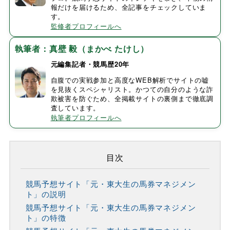
報だけを届けるため、全記事をチェックしていま
す。
監修者プロフィールへ
執筆者：真壁 毅（まかべ たけし）
元編集記者・競馬歴20年
自腹での実戦参加と高度なWEB解析でサイトの嘘
を見抜くスペシャリスト。かつての自分のような詐
欺被害を防ぐため、全掲載サイトの裏側まで徹底調
査しています。
執筆者プロフィールへ
目次
競馬予想サイト「元・東大生の馬券マネジメン
ト」の説明
競馬予想サイト「元・東大生の馬券マネジメン
ト」の特徴