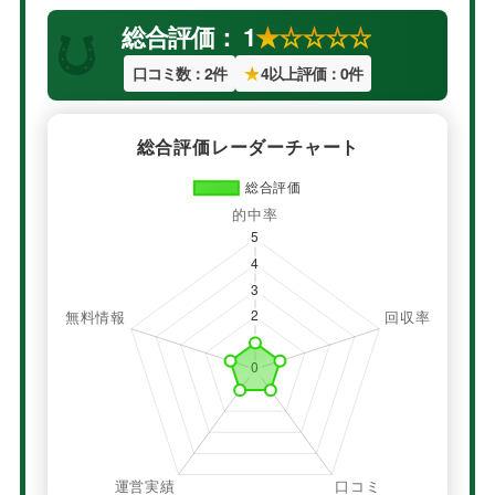
総合評価： 1
★☆☆☆☆
口コミ数：2件
★
4以上評価：0件