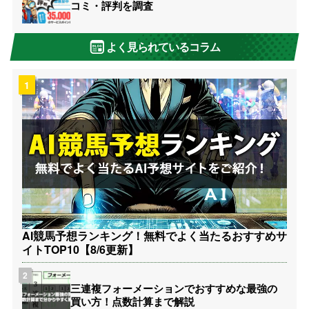
コミ・評判を調査
よく見られているコラム
AI競馬予想ランキング！無料でよく当たるおすすめサ
イトTOP10【8/6更新】
三連複フォーメーションでおすすめな最強の
買い方！点数計算まで解説