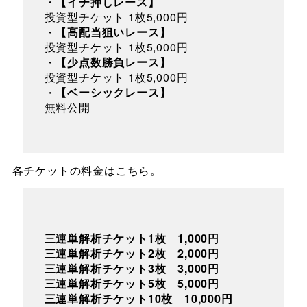
・
【イチ押しレース】
投資型チケット 1枚5,000円
・
【高配当狙いレース】
投資型チケット 1枚5,000円
・
【少点数勝負レース】
投資型チケット 1枚5,000円
・
【ベーシックレース】
無料公開
各チケットの料金はこちら。
三連単解析チケット1枚 1,000円
三連単解析チケット2枚 2,000円
三連単解析チケット3枚 3,000円
三連単解析チケット5枚 5,000円
三連単解析チケット10枚 10,000円