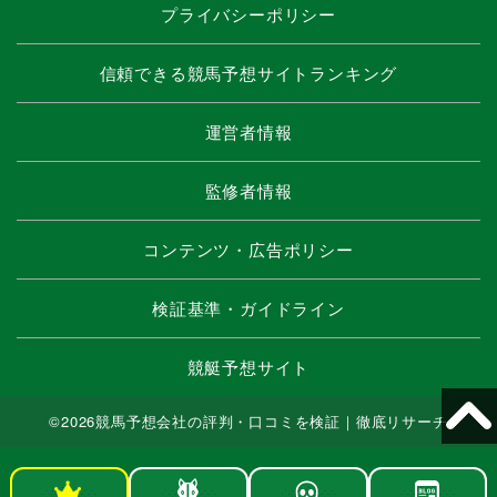
プライバシーポリシー
信頼できる競馬予想サイトランキング
運営者情報
監修者情報
コンテンツ・広告ポリシー
検証基準・ガイドライン
競艇予想サイト
©
2026
競馬予想会社の評判・口コミを検証｜徹底リサーチ