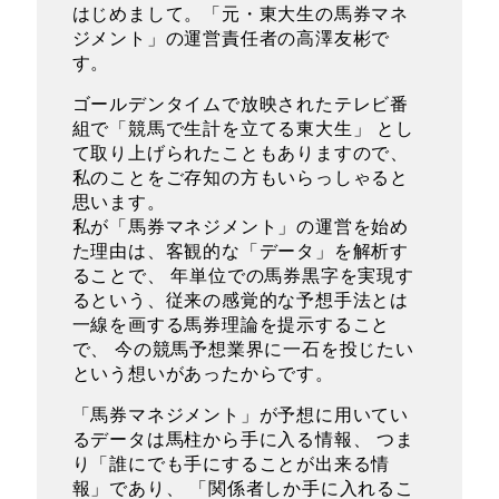
はじめまして。「元・東大生の馬券マネ
ジメント」の運営責任者の高澤友彬で
す。
ゴールデンタイムで放映されたテレビ番
組で「競馬で生計を立てる東大生」 とし
て取り上げられたこともありますので、
私のことをご存知の方もいらっしゃると
思います。
私が「馬券マネジメント」の運営を始め
た理由は、客観的な「データ」を解析す
ることで、 年単位での馬券黒字を実現す
るという、従来の感覚的な予想手法とは
一線を画する馬券理論を提示すること
で、 今の競馬予想業界に一石を投じたい
という想いがあったからです。
「馬券マネジメント」が予想に用いてい
るデータは馬柱から手に入る情報、 つま
り「誰にでも手にすることが出来る情
報」であり、 「関係者しか手に入れるこ