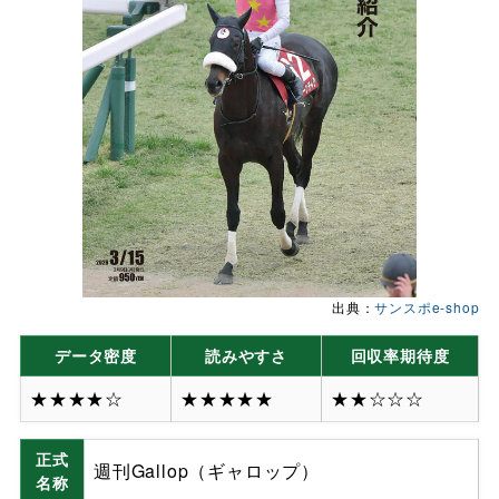
出典：
サンスポe-shop
データ密度
読みやすさ
回収率期待度
★★★★☆
★★★★★
★★☆☆☆
正式
週刊Gallop（ギャロップ）
名称