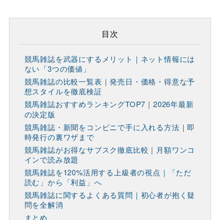
目次
競馬雑誌を武器にするメリット｜ネット情報には
ない「3つの価値」
競馬雑誌の比較一覧表｜発売日・価格・得意な予
想スタイルを徹底検証
競馬雑誌おすすめランキングTOP7｜2026年最新
の決定版
競馬雑誌・新聞をコンビニで手に入れる方法｜即
時発行の裏ワザまで
競馬雑誌がお得なサブスク徹底比較｜月額ワンコ
インで読み放題
競馬雑誌を120%活用する上級者の視点｜「ただ
読む」から「利益」へ
競馬雑誌に関するよくある質問｜初心者が抱く疑
問を全解消
まとめ