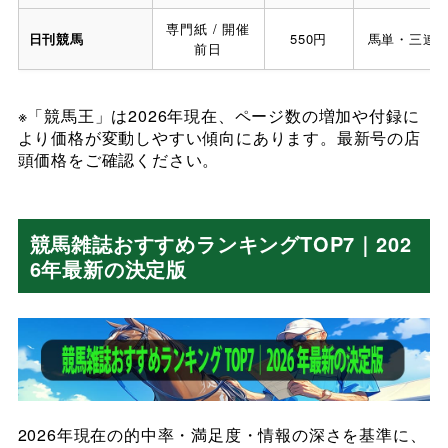
専門紙 / 開催
日刊競馬
550円
馬単・三連
前日
※「競馬王」は2026年現在、ページ数の増加や付録に
より価格が変動しやすい傾向にあります。最新号の店
頭価格をご確認ください。
競馬雑誌おすすめランキングTOP7｜202
6年最新の決定版
2026年現在の的中率・満足度・情報の深さを基準に、