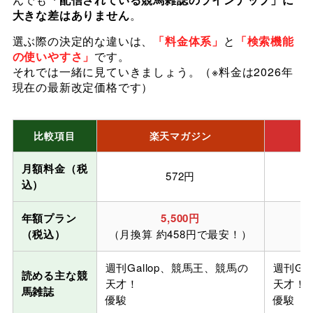
大きな差はありません
。
選ぶ際の決定的な違いは、
「料金体系」
と
「検索機能
の使いやすさ」
です。
それでは一緒に見ていきましょう。（※料金は2026年
現在の最新改定価格です）
比較項目
楽天マガジン
月額料金（税
572円
込）
年額プラン
5,500円
（税込）
（月換算 約458円で最安！）
週刊Gallop、競馬王、競馬の
週刊Ga
読める主な競
天才！
天才！
馬雑誌
優駿
優駿