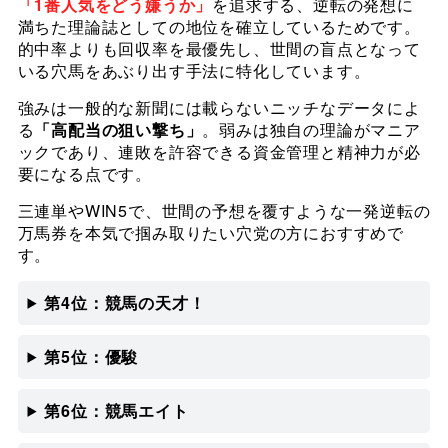
「1番人気をどう嫌うか」
を追求する、逆転の発想に
満ちた理論誌としての地位を確立しているためです。
的中率よりも回収率を最優先し、世間の盲点となって
いる穴馬をあぶり出す手法に特化しています。
強みは一般的な新聞には載らないニッチなデータによ
る
「高配当の狙い撃ち」
。弱みは独自の理論がマニア
ックであり、連敗を許容できる資金管理と精神力が必
要になる点です。
三連単やWIN5で、世間の予想を覆すような一発逆転の
万馬券を本気で掴み取りたい穴党の方におすすめで
す。
第4位：競馬の天才！
第5位：優駿
第6位：競馬エイト