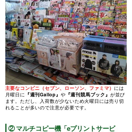
主要なコンビニ（セブン、ローソン、ファミマ）
には
月曜日に
『週刊Gallop』
や
『週刊競馬ブック』
が並び
ます。ただし、入荷数が少ないため火曜日には売り切
れることが多いので注意が必要です。
② マルチコピー機「eプリントサービ