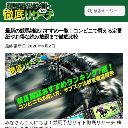
最新の競馬雑誌おすすめ一覧！コンビニで買える定番
紙やお得な読み放題まで徹底比較
最終更新日:
2026年4月2日
みなさんこんにちは！競馬予想サイト徹底リサーチ 執