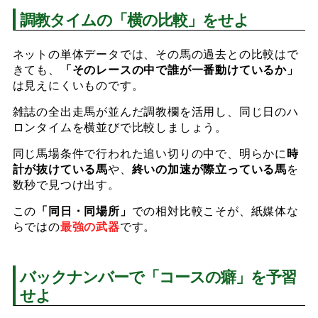
調教タイムの「横の比較」をせよ
ネットの単体データでは、その馬の過去との比較はで
きても、
「そのレースの中で誰が一番動けているか」
は見えにくいものです。
雑誌の全出走馬が並んだ調教欄を活用し、同じ日のハ
ロンタイムを横並びで比較しましょう。
同じ馬場条件で行われた追い切りの中で、明らかに
時
計が抜けている馬
や、
終いの加速が際立っている馬
を
数秒で見つけ出す。
この
「同日・同場所」
での相対比較こそが、紙媒体な
らではの
最強の武器
です。
バックナンバーで「コースの癖」を予習
せよ