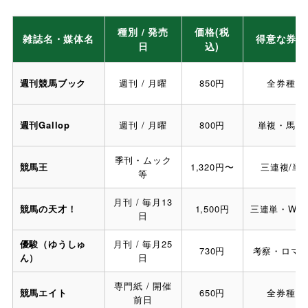
種別 / 発売
価格(税
雑誌名・媒体名
得意な券種
日
込)
週刊競馬ブック
週刊 / 月曜
850円
全券種
週刊Gallop
週刊 / 月曜
800円
単複・馬連
季刊・ムック
競馬王
1,320円〜
三連複/単
等
月刊 / 毎月13
競馬の天才！
1,500円
三連単・WIN
日
優駿（ゆうしゅ
月刊 / 毎月25
730円
考察・ロマ
ん）
日
専門紙 / 開催
競馬エイト
650円
全券種
前日