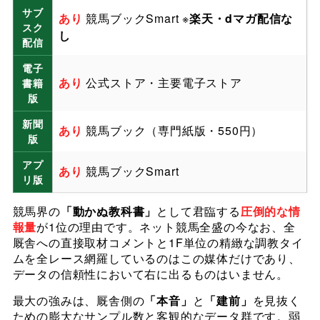
サブ
あり
競馬ブックSmart ※
楽天・dマガ配信な
スク
し
配信
電子
あり
公式ストア・主要電子ストア
書籍
版
新聞
あり
競馬ブック（専門紙版・550円）
版
アプ
あり
競馬ブックSmart
リ版
競馬界の
「動かぬ教科書」
として君臨する
圧倒的な情
報量
が1位の理由です。ネット競馬全盛の今なお、全
厩舎への直接取材コメントと1F単位の精緻な調教タイ
ムを全レース網羅しているのはこの媒体だけであり、
データの信頼性において右に出るものはいません。
最大の強みは、厩舎側の
「本音」
と
「建前」
を見抜く
ための膨大なサンプル数と客観的なデータ群です。弱