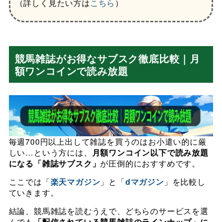
（詳しく見たい方は
こちら
）
競馬雑誌がお得なサブスク徹底比較｜月
額ワンコインで読み放題
毎週700円以上出して雑誌を買うのはお小遣い的に厳
しい…という方には、
月額ワンコイン以下で読み放題
になる「雑誌サブスク」
が圧倒的におすすめです。
ここでは「
楽天マガジン
」と「
dマガジン
」を比較し
ていきます。
結論、競馬雑誌を読むうえで、どちらのサービスを選
んでも
「配信されている競馬雑誌のラインナップ」に