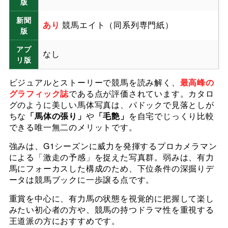
版
新聞
あり
競馬エイト（同系列専門紙）
版
アプ
なし
リ版
ビジュアルとストーリーで競馬を読み解く、
最高峰の
グラフィック誌
である点が評価されています。カタロ
グのように美しい馬体写真は、パドックで見落としが
ちな
「馬体の張り」
や
「毛艶」
を自宅でじっくり比較
できる唯一無二のメリットです。
強みは、G1シーズンに威力を発揮するプロカメラマン
による「激走の予感」を捉えた写真群。弱みは、有力
馬にフォーカスした構成のため、下位条件の深掘りデ
ータは競馬ブックに一歩譲る点です。
重賞を中心に、有力馬の状態を視覚的に把握して楽し
みたい初心者の方や、競馬の持つドラマ性を重視する
王道派の方におすすめです。