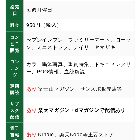
発売
毎週月曜日
日
950円（税込）
料金
コン
セブンイレブン、ファミリーマート、ローソ
ビニ
ン、ミニストップ、デイリーヤマザキ
販売
コン
カラー馬体写真、重賞特集、ドキュメンタリ
テン
ー、POG情報、血統解説
ツ
定期
あり
富士山マガジン、サンスポ販売店等
購読
サブ
あり
楽天マガジン・dマガジンで配信あり
スク
配信
電子
あり
Kindle、楽天Kobo等主要ストア
書籍