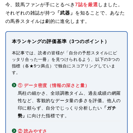
今、競馬ファンが手にとるべき
7誌を厳選
しました。
それぞれの雑誌が持つ
「武器」
を知ることで、あなた
の馬券スタイルは劇的に進化します。
本ランキングの評価基準（3つのポイント）
本記事では、読者の皆様が「自分の予想スタイルにピ
ッタリ合った一冊」を見つけられるよう、以下の3つの
指標（各★5つ満点）で独自にスコアリングしていま
す。
① データ密度（情報の深さと量）
馬柱の細かさ、全頭調教タイム、過去成績の網羅
性など、客観的なデータ量の多さを評価。他人の
印に頼らず、自分でじっくり分析したい
「ガチ
勢」
に向けた指標です。
② 読みやすさ