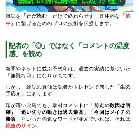
雑誌を
「ただ読む
」だけで終わらせず、具体的な
「的
中」
に繋げるためのプロの技術を伝授します。
記者の「◎」ではなく「コメントの温度
感」を読め
新聞やネットに並ぶ予想印は、過去の実績に基づいた
「無難な印」になりがちです。
しかし、雑誌の真価は記者がトレセンで感じた
「生の
手応え」
にあります。
印が薄い穴馬でも、取材コメントに
「前走の敗因は明
確」「追い切りの動きは過去最高」「今回はメイチの
勝負」
といった強気なワードが並んでいれば、それは
絶走のサイン
。