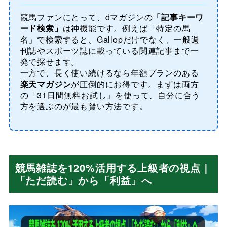
競馬ファンにとって、dマガジンの
「記事キーワ
ード検索」
は神機能です。例えば「特定の馬
名」で検索すると、Gallopだけでなく、一般週
刊誌やスポーツ誌に載っている関連記事まで一
発で探せます。
一方で、長く使い続けるなら年額プランのある
楽天マガジン
が圧倒的にお得です。まずは両方
の「31日間無料お試し」を使って、自分に合う
方を選ぶのが最も賢い方法です。
競馬雑誌を120%活用する上級者の視点｜
「ただ読む」から「利益」へ