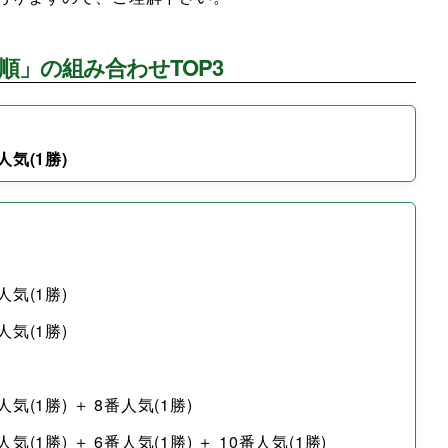
順」の組み合わせTOP3
人気(1勝)
人気(1勝)
人気(1勝)
人気(1勝) ＋ 8番人気(1勝)
人気(1勝) ＋ 6番人気(1勝) ＋ 10番人気(1勝)