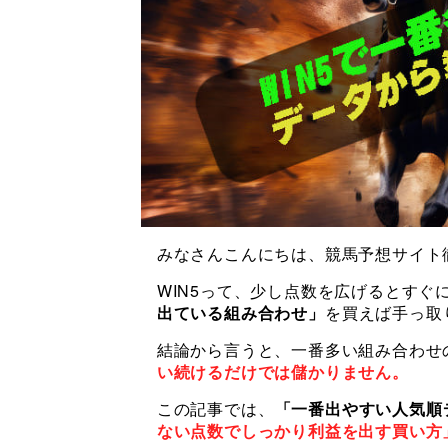
みなさんこんにちは、競馬予想サイト
WIN5って、少し点数を広げるとすぐ
出ている組み合わせ」
を買えば手っ取
結論から言うと、一番多い組み合わせ
い続けるだけでは儲かりません。
この記事では、
「一番出やすい人気順
ない点数でしっかり利益を出す買い方