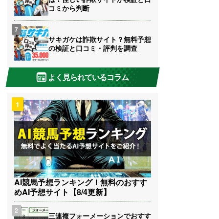
コミから判断
サキガケは詐欺サイト？無料予想
の検証と口コミ・評判を調査
よく見られているコラム
AI競馬予想ランキング！無料のおすす
めAI予想サイト【8/4更新】
三連複フォーメーションでおすす