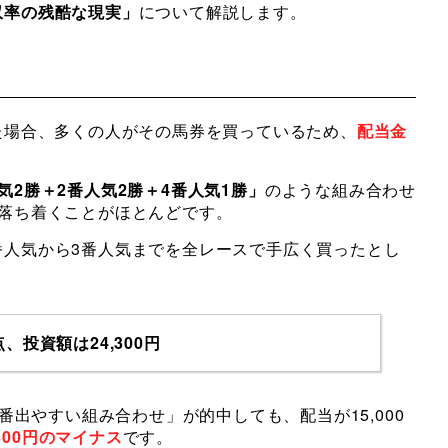
収率の残酷な現実」
について解説します。
った場合、多くの人がその馬券を買っているため、
配当金
気2勝＋2番人気2勝＋4番人気1勝」
のような組み合わせ
に落ち着くことがほとんどです。
番人気から3番人気までを全レースで手広く買ったとし
3点、投資額は24,300円
一番出やすい組み合わせ」が的中しても、配当が15,000
,300円のマイナス
です。