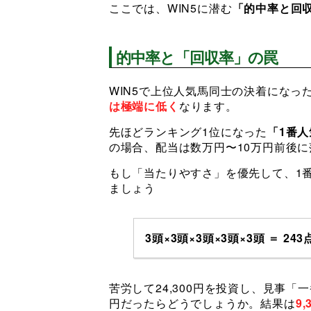
ここでは、WIN5に潜む
「的中率と回
的中率と「回収率」の罠
WIN5で上位人気馬同士の決着にな
は極端に低く
なります。
先ほどランキング1位になった
「1番人
の場合、配当は数万円〜10万円前後
もし「当たりやすさ」を優先して、1
ましょう
3頭×3頭×3頭×3頭×3頭 ＝ 24
苦労して24,300円を投資し、見事「
円だったらどうでしょうか。結果は
9