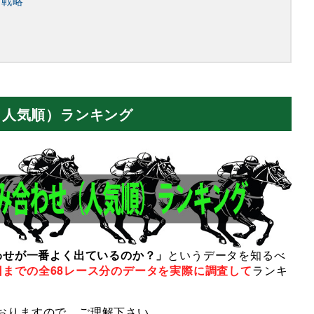
的戦略
）
（人気順）ランキング
わせが一番よく出ているのか？」
というデータを知るべ
月31日までの全68レース分のデータを実際に調査して
ランキ
おりますので、ご理解下さい。