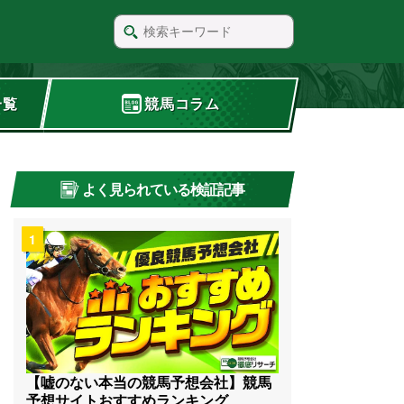
一覧
競馬コラム
よく見られている検証記事
【嘘のない本当の競馬予想会社】競馬
予想サイトおすすめランキング