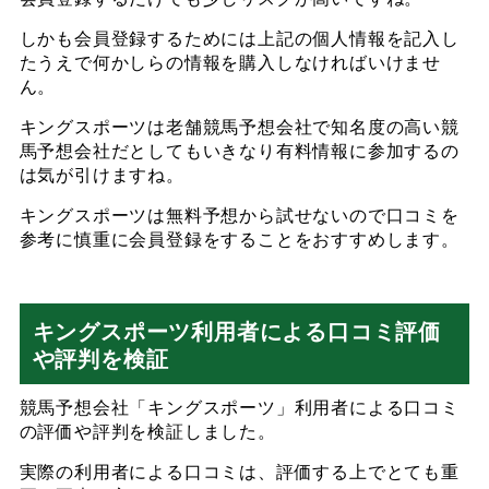
しかも会員登録するためには上記の個人情報を記入し
たうえで何かしらの情報を購入しなければいけませ
ん。
キングスポーツは老舗競馬予想会社で知名度の高い競
馬予想会社だとしてもいきなり有料情報に参加するの
は気が引けますね。
キングスポーツは無料予想から試せないので口コミを
参考に慎重に会員登録をすることをおすすめします。
キングスポーツ利用者による口コミ評価
や評判を検証
競馬予想会社「キングスポーツ」利用者による口コミ
の評価や評判を検証しました。
実際の利用者による口コミは、評価する上でとても重