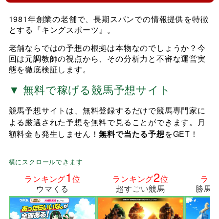
1981年創業の老舗で、長期スパンでの情報提供を特徴
とする『キングスポーツ』。
老舗ならではの予想の根拠は本物なのでしょうか？今
回は元調教師の視点から、その分析力と不審な運営実
態を徹底検証します。
▼ 無料で稼げる競馬予想サイト
競馬予想サイトは、無料登録するだけで競馬専門家に
よる厳選された予想を無料で見ることができます。月
額料金も発生しません！
無料で当たる予想
をGET！
ランキング
位
ランキング
位
ラン
ウマくる
超すごい競馬
勝馬