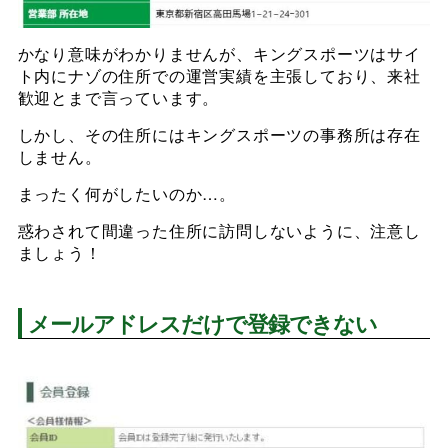
かなり意味がわかりませんが、キングスポーツはサイ
ト内にナゾの住所での運営実績を主張しており、来社
歓迎とまで言っています。
しかし、その住所にはキングスポーツの事務所は存在
しません。
まったく何がしたいのか…。
惑わされて間違った住所に訪問しないように、注意し
ましょう！
メールアドレスだけで登録できない