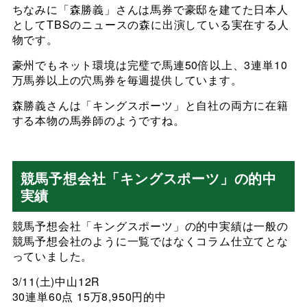
ちなみに「森勝義」さんは馬券で豪邸を建てた日本人
としてTBSのニュースの森に出演している実在する人
物です。
豪州でもネット環境は完璧で馬連50倍以上、3連単10
万馬券以上の穴馬券を毎週提供しています。
森勝義さんは「キングスポーツ」と自社の両方に在籍
する本物の馬券師のようですね。
競馬予想会社「キングスポーツ」の的中
実績
競馬予想会社「キングスポーツ」の的中実績は一般の
競馬予想会社のように一覧ではなくコラム仕立てとな
っていました。
3/11(土)中山12R
30連単60点 15万8,950円的中