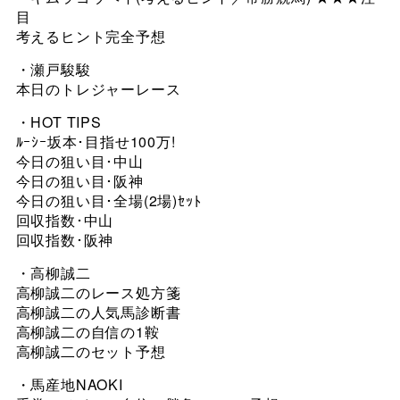
目
考えるヒント完全予想
・瀬戸駿駿
本日のトレジャーレース
・HOT TIPS
ﾙｰｼｰ坂本･目指せ100万!
今日の狙い目･中山
今日の狙い目･阪神
今日の狙い目･全場(2場)ｾｯﾄ
回収指数･中山
回収指数･阪神
・高柳誠二
高柳誠二のレース処方箋
高柳誠二の人気馬診断書
高柳誠二の自信の1鞍
高柳誠二のセット予想
・馬産地NAOKI