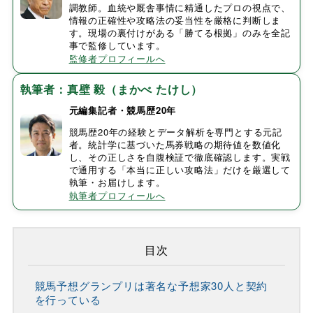
調教師。血統や厩舎事情に精通したプロの視点で、
情報の正確性や攻略法の妥当性を厳格に判断しま
す。現場の裏付けがある「勝てる根拠」のみを全記
事で監修しています。
監修者プロフィールへ
執筆者：真壁 毅（まかべ たけし）
元編集記者・競馬歴20年
競馬歴20年の経験とデータ解析を専門とする元記
者。統計学に基づいた馬券戦略の期待値を数値化
し、その正しさを自腹検証で徹底確認します。実戦
で通用する「本当に正しい攻略法」だけを厳選して
執筆・お届けします。
執筆者プロフィールへ
目次
競馬予想グランプリは著名な予想家30人と契約
を行っている