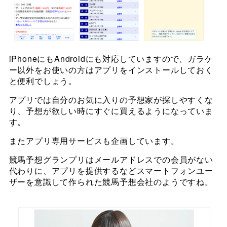
iPhoneにもAndroidにも対応していますので、ガラケ
ー以外をお使いの方はアプリをインストールしておく
と便利でしょう。
アプリでは自分のお気に入りの予想家が探しやすくな
り、予想が欲しい時にすぐに買えるようになっていま
す。
またアプリ専用サービスも企画しています。
競馬予想グランプリはメールアドレスでの会員がない
代わりに、アプリを提供するなどスマートフォンユー
ザーを意識して作られた競馬予想会社のようですね。