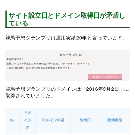
サイト設立日とドメイン取得日が矛盾し
ている
競馬予想グランプリは運用実績20年と言っています。
競馬予想グランプリのドメインは「2016年3月2日」に
取得されていました。