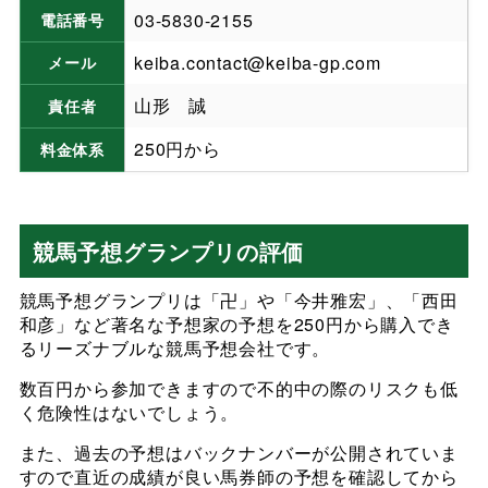
03-5830-2155
電話番号
keiba.contact@keiba-gp.com
メール
山形 誠
責任者
250円から
料金体系
競馬予想グランプリの評価
競馬予想グランプリは「卍」や「今井雅宏」、「西田
和彦」など著名な予想家の予想を250円から購入でき
るリーズナブルな競馬予想会社です。
数百円から参加できますので不的中の際のリスクも低
く危険性はないでしょう。
また、過去の予想はバックナンバーが公開されていま
すので直近の成績が良い馬券師の予想を確認してから