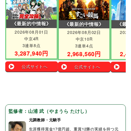
《最新的中情報》
《最新的中情報》
《最
2026年08月01日
2026年08月02日
202
中京4R
中京10R
3連単8点
3連単4点
3,287,940円
2,968,560円
2,4
公式サイトへ
公式サイトへ
監修者：山浦 武（やまうら たけし）
元調教師・元騎手
生涯獲得賞金17億円超、重賞12勝の実績を持つ元