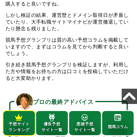
購入すると良いですね。
しかし検証の結果、運営歴とドメイン取得日が矛盾し
ていたり、大手転職サイトマイナビが運営撤退してい
たり懸念も残りました。
競馬予想グランプリは質の高い予想コラムを掲載して
いますので、まずはコラムを見てから判断すると良い
でしょう。
引き続き競馬予想グランプリを検証しますが、利用し
た方や情報をお持ちの方は口コミを投稿していただけ
ると大変助かります。
プロの最終アドバイス
無名の予想家も混在しており、安いからといっ
て手当たり次第に買い目を買えば、点数が膨ら
予想サイト
優良予想
悪徳予想
競馬コラム
ランキング
サイト一覧
サイト一覧
んで確実にマイナス収支に陥ります。また、運