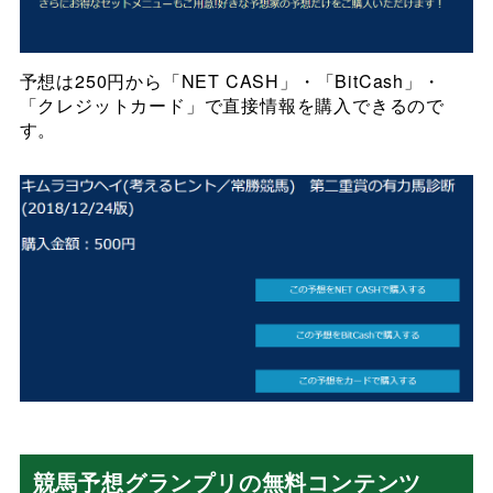
予想は250円から「NET CASH」・「BitCash」・
「クレジットカード」で直接情報を購入できるので
す。
競馬予想グランプリの無料コンテンツ