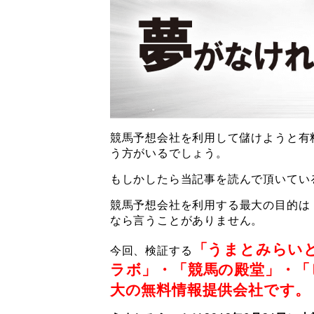
競馬予想会社を利用して儲けようと有
う方がいるでしょう。
もしかしたら当記事を読んで頂いてい
競馬予想会社を利用する最大の目的は
なら言うことがありません。
「うまとみらい
今回、検証する
ラボ」・「競馬の殿堂」・「
大の無料情報提供会社です。