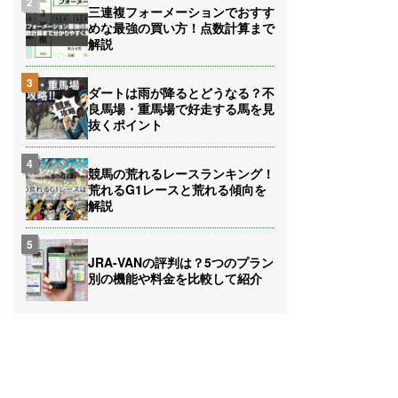
三連複フォーメーションでおすす
めな最強の買い方！点数計算まで
解説
ランキング
位
ダートは雨が降るとどうなる？不
えーあいNEO
良馬場・重馬場で好走する馬を見
抜くポイント
競馬の荒れるレースランキング！
荒れるG1レースと荒れる傾向を
解説
《最新的中情報》
2026年08月01日
JRA-VANの評判は？5つのプラン
新潟5R
別の機能や料金を比較して紹介
3連単4点
1,272,480円
公式サイトへ