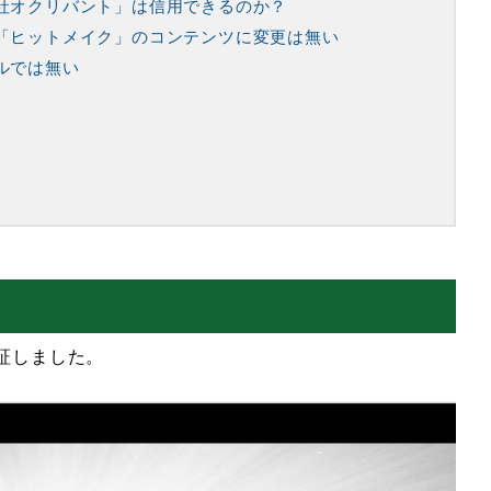
社オクリバント」は信用できるのか？
「ヒットメイク」のコンテンツに変更は無い
ルでは無い
証しました。