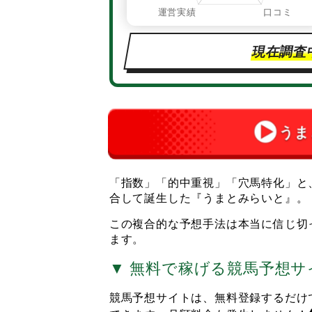
現在調査
うま
「指数」「的中重視」「穴馬特化」と
合して誕生した『うまとみらいと』。
この複合的な予想手法は本当に信じ切
ます。
▼ 無料で稼げる競馬予想サ
競馬予想サイトは、無料登録するだけ