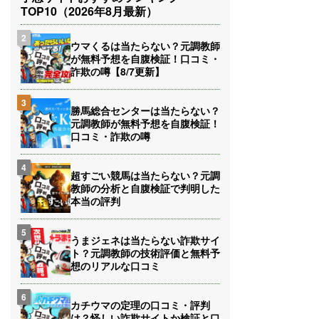
TOP10（2026年8月最新）
ウマくるは当たらない？元調教師
が無料予想を自腹検証！口コミ・
詐欺の噂【8/7更新】
勝馬総合センターは当たらない？
元調教師が無料予想を自腹検証！
口コミ・詐欺の噂
超すごい競馬は当たらない？元調
教師の分析と自腹検証で判明した
本当の評判
うまジェネは当たらない詐欺サイ
ト？元調教師の技術評価と無料予
想のリアルな口コミ
カチウマの定理の口コミ・評判
は？怪しい詐欺サイトか検証と口