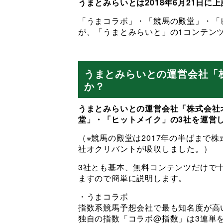
うまとみらいとは2018年6月21日
「うまコラボ」・「競馬の殿堂」・「
が、「うまとみらいと」の1コンテン
うまとみらいとの運営会社「
か？
うまとみらいとの運営会社「株式会社
堂」・「ヒットメイク」の3社を運営
（※競馬の殿堂は2017年の半ばまで
社オクリバントが吸収しました。）
3社とも基本、無料コンテンツだけで
ますので簡単に説明します。
・うまコラボ
指数系競馬予想会社で最も知名度が高
独自の指数「コラボ@指数」は3連単