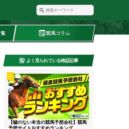
一覧
競馬コラム
よく見られている検証記事
【嘘のない本当の競馬予想会社】競馬
予想サイトおすすめランキング