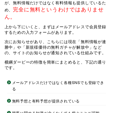
が、無料情報だけではなく有料情報も提供しているた
完全に無料というわけではありませ
め、
ん。
上から下にいくと、まずはメールアドレスで会員登録
するための入力フォームがあります。
次にお知らせがあり、こちらには現在「無料情報が連
勝中」や「新規様優待の無料ガチャが解放中」など
の、サイトのお知らせが通知されている仕組みです。
横綱ダービーの特徴を簡単にまとめると、下記の通り
です。
メールアドレスだけではなく各種SNSでも登録でき
る
無料予想と有料予想が提供されている
競馬に関する知識が全くなくても稼ぐことが可能