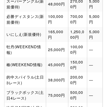
スーパーアングル(新
270,00
5,000
48,000円
0円
円
規優待)
必勝ディスタンス(新
100,000
700,00
5,000
円
0円
円
規優待)
165,000
1,250,0
5,000
いにしえ(新規優待)
円
00円
円
牡丹(WEEKEND情
100,00
25,000円
—
0円
報)
150,00
椿(WEEKEND情報)
45,000円
—
0円
的中スパイラル(土日
200,00
38,000円
—
0円
3レース)
ブラックボックス(土
500,00
75,000円
—
0円
日4レース)