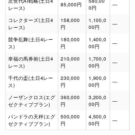
次世代AI戦略(土日4
580,00
85,000円
—
0円
レース)
コレクターズ(土日4
158,000
1,100,0
—
円
00円
レース)
競争乱舞(土日4レー
180,000
1,400,0
—
円
00円
ス)
幸福の馬券術(土日4
210,000
1,700,0
—
円
00円
レース)
千代の盃(土日4レー
230,000
1,900,0
—
円
00円
ス)
ノーザンクロス(エグ
360,000
3,200,0
—
円
00円
ゼクティブプラン)
パンドラの天秤(エグ
500,000
4,500,0
—
円
00円
ゼクティブプラン)