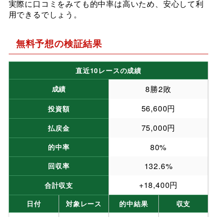
実際に口コミをみても的中率は高いため、安心して利
用できるでしょう。
無料予想の検証結果
直近10レースの成績
8勝2敗
成績
56,600円
投資額
75,000円
払戻金
80%
的中率
132.6%
回収率
+18,400円
合計収支
日付
対象レース
的中結果
収支