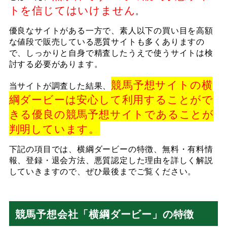
トを信じてはいけません
。
優良なサイトがある一方で、素人以下の買い目を高額
な値段で販売している悪質サイトも多くありますの
で、しっかりと自身で精査したうえで使うサイトは検
討する必要があります。
競馬予想サイトの横
当サイトが調査した結果、
綱ダービーは安心して利用することがで
きる優良の競馬予想サイトであることが
判明しています。
下記の項目では、横綱ダービーの特徴、無料・有料情
報、登録・退会方法、悪質認定した理由を詳しく解説
していきますので、ぜひ最後までご覧ください。
競馬予想会社「横綱ダービー」の特徴