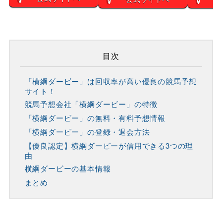
目次
「横綱ダービー」は回収率が高い優良の競馬予想
サイト！
競馬予想会社「横綱ダービー」の特徴
「横綱ダービー」の無料・有料予想情報
「横綱ダービー」の登録・退会方法
【優良認定】横綱ダービーが信用できる3つの理
由
横綱ダービーの基本情報
まとめ