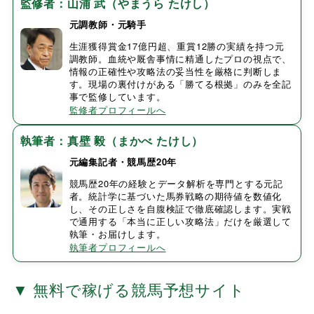
監修者：山浦 武（やまうら たけし）
元調教師・元騎手
生涯獲得賞金17億円超、重賞12勝の実績を持つ元
調教師。血統や厩舎事情に精通したプロの視点で、
情報の正確性や攻略法の妥当性を厳格に判断しま
す。現場の裏付けがある「勝てる根拠」のみを全記
事で監修しています。
監修者プロフィールへ
執筆者：真壁 毅（まかべ たけし）
元編集記者・競馬歴20年
競馬歴20年の経験とデータ解析を専門とする元記
者。統計学に基づいた馬券戦略の期待値を数値化
し、その正しさを自腹検証で徹底確認します。実戦
で通用する「本当に正しい攻略法」だけを厳選して
執筆・お届けします。
執筆者プロフィールへ
▼ 無料で稼げる競馬予想サイト