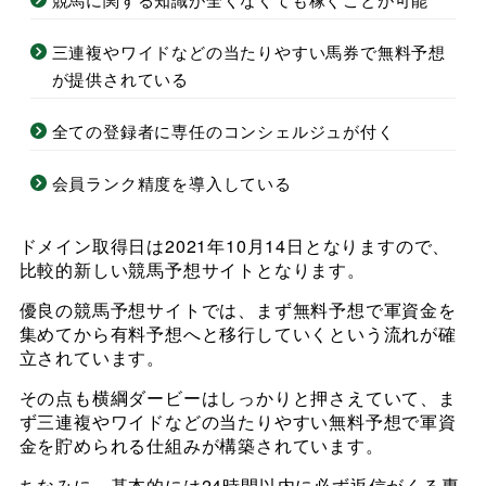
三連複やワイドなどの当たりやすい馬券で無料予想
が提供されている
全ての登録者に専任のコンシェルジュが付く
会員ランク精度を導入している
ドメイン取得日は2021年10月14日となりますので、
比較的新しい競馬予想サイトとなります。
優良の競馬予想サイトでは、まず無料予想で軍資金を
集めてから有料予想へと移行していくという流れが確
立されています。
その点も横綱ダービーはしっかりと押さえていて、ま
ず三連複やワイドなどの当たりやすい無料予想で軍資
金を貯められる仕組みが構築されています。
ちなみに、基本的には24時間以内に必ず返信がくる専