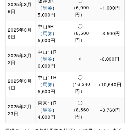
阪神3R
◯
2025年3月
（6,000
（
馬券
）
+1,000円
9日
円）
5,000円
中山5R
◯
2025年3月
（8,500
（
馬券
）
+3,500円
8日
円）
5,000円
中山11R
2025年3月
（
馬券
）
☓
-6,000円
2日
6,000円
中山11R
◯
2025年3月
（16,240
（
馬券
）
+10,640円
1日
円）
5,600円
東京11R
◯
2025年2月
（8,560
（
馬券
）
+3,760円
23日
円）
4,800円