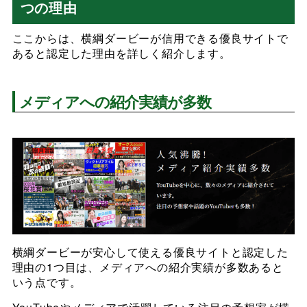
つの理由
ここからは、横綱ダービーが信用できる優良サイトで
あると認定した理由を詳しく紹介します。
メディアへの紹介実績が多数
横綱ダービーが安心して使える優良サイトと認定した
理由の1つ目は、メディアへの紹介実績が多数あると
いう点です。