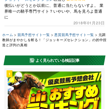
後払いがどうとか以前に、普通に当たらないすよ。 業
界唯一の騎手専門サイト？いやいや、馬を見ろよ普通
に
2018年01月23日
ホーム
>
競馬予想サイト一覧
>
悪質競馬予想サイト一覧
>
元調
教師がまやかしを斬る！「ジョッキーズセレクション」の的中捏
造と評判の真相
よく見られている検証記事