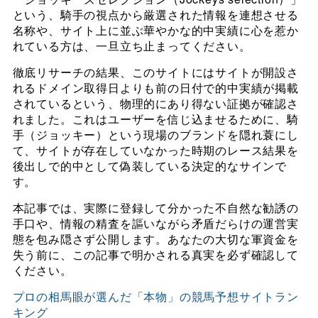
という、騎手の視点から厳選された情報を連想させる
名称や、サイト上に並ぶ華やかな的中実績に心を惹か
れている方は、一旦立ち止まってください。
徹底リサーチの結果、このサイトにはサイトが開設さ
れるドメイン取得日よりも前の日付で的中実績が掲載
されているという、物理的にあり得ない証拠が確認さ
れました。これはユーザーを信じ込ませるために、騎
手（ジョッキー）という現場のブランドを隠れ蓑にし
て、サイトが存在していなかった時期のレース結果を
後出しで的中として偽装している決定的なサインで
す。
本記事では、実際に登録して分かった不自然な勧誘の
手口や、情報の精査を謳いながら矛盾だらけの運営実
態を包み隠さず公開します。あなたの大切な軍資金を
失う前に、この記事で明かされる真実を必ず確認して
ください。
プロの相馬眼が選んだ「本物」の競馬予想サイトラン
キング