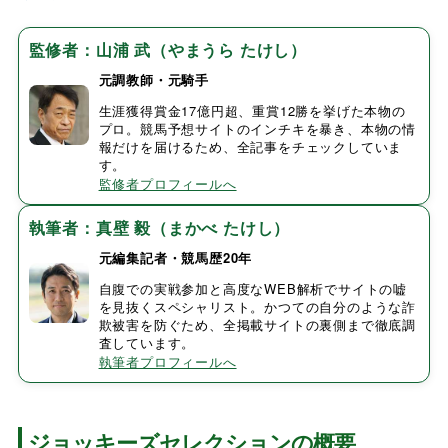
監修者：山浦 武（やまうら たけし）
元調教師・元騎手
生涯獲得賞金17億円超、重賞12勝を挙げた本物の
プロ。競馬予想サイトのインチキを暴き、本物の情
報だけを届けるため、全記事をチェックしていま
す。
監修者プロフィールへ
執筆者：真壁 毅（まかべ たけし）
元編集記者・競馬歴20年
自腹での実戦参加と高度なWEB解析でサイトの嘘
を見抜くスペシャリスト。かつての自分のような詐
欺被害を防ぐため、全掲載サイトの裏側まで徹底調
査しています。
執筆者プロフィールへ
ジョッキーズセレクションの概要