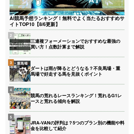
AI競馬予想ランキング！無料でよく当たるおすすめサ
イトTOP10【8/6更新】
三連複フォーメーションでおすすめな最強の
買い方！点数計算まで解説
ダートは雨が降るとどうなる？不良馬場・重
馬場で好走する馬を見抜くポイント
競馬の荒れるレースランキング！荒れるG1レ
ースと荒れる傾向を解説
JRA-VANの評判は？5つのプラン別の機能や料
金を比較して紹介