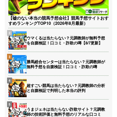
【嘘のない本当の競馬予想会社】競馬予想サイトおす
すめランキングTOP10（2026年8月最新）
ウマくるは当たらない？元調教師が無料予想
を自腹検証！口コミ・詐欺の噂【8/7更新】
勝馬総合センターは当たらない？元調教師が
無料予想を自腹検証！口コミ・詐欺の噂
超すごい競馬は当たらない？元調教師の分析
と自腹検証で判明した本当の評判
うまジェネは当たらない詐欺サイト？元調教
師の技術評価と無料予想のリアルな口コミ