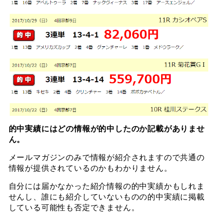
的中実績にはどの情報が的中したのか記載がありませ
ん。
メールマガジンのみで情報が紹介されますので共通の
情報が提供されているのかもわかりません。
自分には届かなかった紹介情報の的中実績かもしれま
せんし、誰にも紹介していないものの的中実績に掲載
している可能性も否定できません。