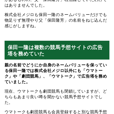
はありませんでした。
株式会社メジロも保田一隆のネームバリューだけでも
物足りず無理やり父「保田隆芳」の名前をねじ込んだ
感じがしますね。
保田一隆は複数の競馬予想サイトの広告
塔を務めていた
親の名前でどうにか自身のネームバリューを保ってい
る保田一隆では株式会社メジロ以外にも「ウマトー
ク」や「劇団競馬」、「ウマトーク」で広告塔を務め
ていました。
現在、ウマトークも劇団競馬も閉鎖していますが、ど
ちらもあまり良い噂を聞かない競馬予想サイトでし
た。
ウマトークも劇団競馬も会員登録すると別な競馬予想