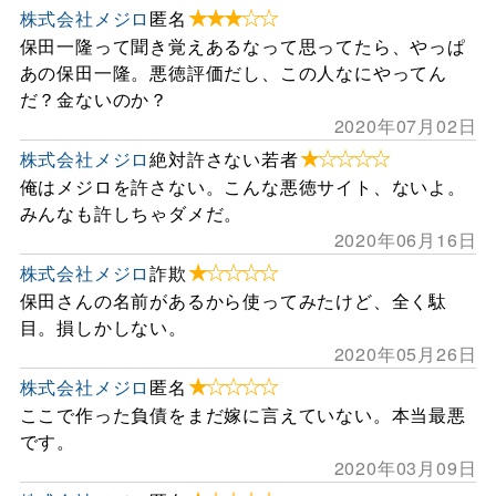
★★★☆☆
株式会社メジロ
匿名
保田一隆って聞き覚えあるなって思ってたら、やっぱ
あの保田一隆。悪徳評価だし、この人なにやってん
だ？金ないのか？
2020年07月02日
★☆☆☆☆
株式会社メジロ
絶対許さない若者
俺はメジロを許さない。こんな悪徳サイト、ないよ。
みんなも許しちゃダメだ。
2020年06月16日
★☆☆☆☆
株式会社メジロ
詐欺
保田さんの名前があるから使ってみたけど、全く駄
目。損しかしない。
2020年05月26日
★☆☆☆☆
株式会社メジロ
匿名
ここで作った負債をまだ嫁に言えていない。本当最悪
です。
2020年03月09日