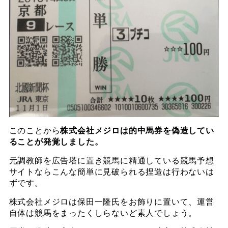
このことから
株式会社メジロは的中馬券を偽造してい
ることが発覚しました。
元調教師を広告塔に置き競馬に精通している競馬予想
サイトならこんな簡単に見破られる捏造は行わないは
ずです。
株式会社メジロは保田一隆氏をお飾りに置いて、運営
自体は競馬をまったくしらないど素人でしょう。