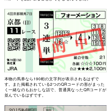
本物の馬券なら190桁の文字列が表示されるはずで
す。また掲載されている2つのQRコードの形がまった
く一緒なのもおかしな話で、普通異なったQRコードが
並んでいるはずです。