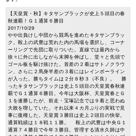
【天皇賞・秋】キタサンブラックが史上５頭目の春
秋連覇！Ｇ１通算６勝目
2017/10/29
やや出負けし中団から競馬を進めたキタサンブラッ
ク。鞍上の武豊は荒れた内の馬場を選択し、コーナ
ーリングで先団に取りついた。直線では最内から
徐々に外に出しながら末脚を伸ばし、堂々と先頭で
ゴール板を駆け抜けた。首差の２着はサトノクラウ
ン、さらに２馬身半差の３着にはレインボーライン
が入った。勝ちタイムは２分８秒３（不良）。 勝
ったキタサンブラックは史上５頭目の天皇賞春秋連
覇でＧ１通算６勝目。今年は大阪杯、天皇賞春とＧ
１を連勝したが、前走・宝塚記念では９着と思わぬ
大敗を喫していた。それ以来４カ月ぶりの実戦で見
事に復権した。天皇賞３勝目は史上２頭目の快挙。
通算戦績は１８戦１１勝。 鞍上の武豊は中央Ｇ１
通算７４勝目で今年３勝目。管理する清水久師は中