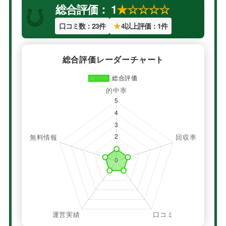
総合評価： 1
★☆☆☆☆
口コミ数：23件
★
4以上評価：1件