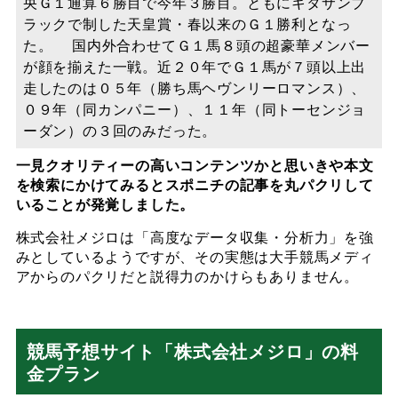
央Ｇ１通算６勝目で今年３勝目。ともにキタサンブ
ラックで制した天皇賞・春以来のＧ１勝利となっ
た。 国内外合わせてＧ１馬８頭の超豪華メンバー
が顔を揃えた一戦。近２０年でＧ１馬が７頭以上出
走したのは０５年（勝ち馬ヘヴンリーロマンス）、
０９年（同カンパニー）、１１年（同トーセンジョ
ーダン）の３回のみだった。
一見クオリティーの高いコンテンツかと思いきや本文
を検索にかけてみるとスポニチの記事を丸パクリして
いることが発覚しました。
株式会社メジロは「高度なデータ収集・分析力」を強
みとしているようですが、その実態は大手競馬メディ
アからのパクリだと説得力のかけらもありません。
競馬予想サイト「株式会社メジロ」の料
金プラン